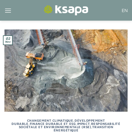
Passer
EN
au
contenu
02
Nov
CHANGEMENT CLIMATIQUE
,
DÉVELOPPEMENT
DURABLE
,
FINANCE DURABLE ET ESG
,
IMPACT
,
RESPONSABILITÉ
SOCIÉTALE ET ENVIRONNEMENTALE (RSE)
,
TRANSITION
ÉNERGÉTIQUE