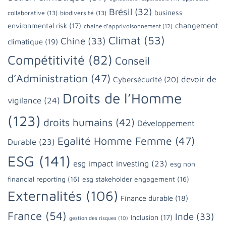
Brésil
(32)
business
collaborative
(13)
biodiversité
(13)
changement
environmental risk
(17)
chaine d'apprivoisonnement
(12)
Climat
(53)
Chine
(33)
climatique
(19)
Compétitivité
(82)
Conseil
d’Administration
(47)
devoir de
Cybersécurité
(20)
Droits de l’Homme
vigilance
(24)
(123)
droits humains
(42)
Développement
Egalité Homme Femme
(47)
Durable
(23)
ESG
(141)
esg impact investing
(23)
esg non
financial reporting
(16)
esg stakeholder engagement
(16)
Externalités
(106)
Finance durable
(18)
France
(54)
Inde
(33)
Inclusion
(17)
gestion des risques
(10)