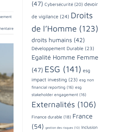
(47)
devoir
Cybersécurité
(20)
Droits
de vigilance
(24)
ppement
de l’Homme
(123)
mentaire
droits humains
(42)
Développement Durable
(23)
Egalité Homme Femme
ESG
(141)
(47)
esg
impact investing
(23)
esg non
financial reporting
(16)
esg
stakeholder engagement
(16)
Externalités
(106)
France
Finance durable
(18)
(54)
Inclusion
gestion des risques
(10)