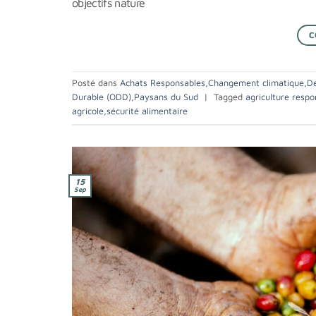
objectifs nature
C
Posté dans
Achats Responsables
,
Changement climatique
,
De
Durable (ODD)
,
Paysans du Sud
|
Tagged
agriculture respo
agricole
,
sécurité alimentaire
15
Sep