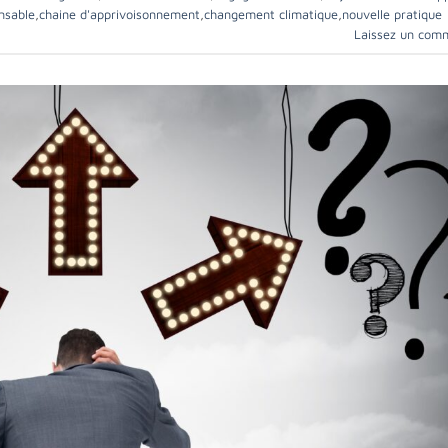
nsable
,
chaine d'apprivoisonnement
,
changement climatique
,
nouvelle pratique
Laissez un com