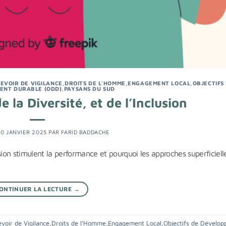
EVOIR DE VIGILANCE
,
DROITS DE L'HOMME
,
ENGAGEMENT LOCAL
,
OBJECTIFS
ENT DURABLE (ODD)
,
PAYSANS DU SUD
 la Diversité, et de l’Inclusion
0 JANVIER 2025
PAR
FARID BADDACHE
sion stimulent la performance et pourquoi les approches superficiell
ONTINUER LA LECTURE
→
voir de Vigilance
,
Droits de l'Homme
,
Engagement Local
,
Objectifs de Dévelo