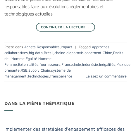
responsables face aux évolutions réglementaires et
technologiques actuelles
CONTINUER LA LECTURE
→
Posté dans
Achats Responsables
,
Impact
|
Tagged
Approches
collaboratives
,
big data
,
Brésil
,
chaîne d'approvisionnement
,
Chine
,
Droits
de l’Homme
,
Egalité Homme
Femme
,
Externalités
,
fournisseurs
,
France
,
Inde
,
Indonésie
,
Inégalités
,
Mexique
prenante
,
RSE
,
Supply Chain
,
système de
management
,
Technologies
,
Transparence
Laissez un commentaire
DANS LA MÊME THÉMATIQUE
Implémenter des stratégies d’engagement efficaces des