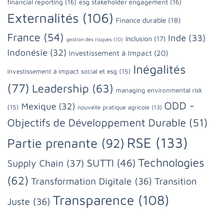
financial reporting
(16)
esg stakeholder engagement
(16)
Externalités
(106)
Finance durable
(18)
France
(54)
Inde
(33)
Inclusion
(17)
gestion des risques
(10)
Indonésie
(32)
Investissement à Impact
(20)
Inégalités
investissement à impact social et esg
(15)
(77)
Leadership
(63)
managing environmental risk
ODD -
Mexique
(32)
(15)
nouvelle pratique agricole
(13)
Objectifs de Développement Durable
(51)
RSE
(133)
Partie prenante
(92)
Technologies
SUTTI
(46)
Supply Chain
(37)
(62)
Transformation Digitale
(36)
Transition
Transparence
(108)
Juste
(36)