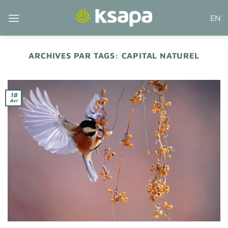
Passer
EN
au
contenu
ARCHIVES PAR TAGS:
CAPITAL NATUREL
18
Avr