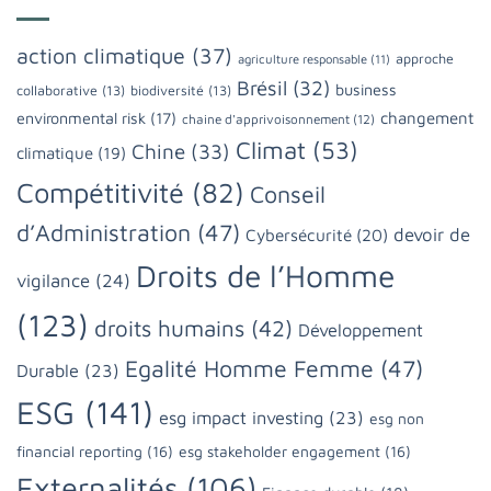
action climatique
(37)
approche
agriculture responsable
(11)
Brésil
(32)
business
collaborative
(13)
biodiversité
(13)
changement
environmental risk
(17)
chaine d'apprivoisonnement
(12)
Climat
(53)
Chine
(33)
climatique
(19)
Compétitivité
(82)
Conseil
d’Administration
(47)
devoir de
Cybersécurité
(20)
Droits de l’Homme
vigilance
(24)
(123)
droits humains
(42)
Développement
Egalité Homme Femme
(47)
Durable
(23)
ESG
(141)
esg impact investing
(23)
esg non
financial reporting
(16)
esg stakeholder engagement
(16)
Externalités
(106)