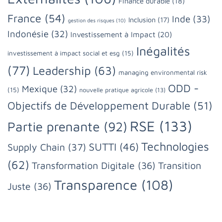
Finance durable
(18)
France
(54)
Inde
(33)
Inclusion
(17)
gestion des risques
(10)
Indonésie
(32)
Investissement à Impact
(20)
Inégalités
investissement à impact social et esg
(15)
(77)
Leadership
(63)
managing environmental risk
ODD -
Mexique
(32)
(15)
nouvelle pratique agricole
(13)
Objectifs de Développement Durable
(51)
RSE
(133)
Partie prenante
(92)
Technologies
SUTTI
(46)
Supply Chain
(37)
(62)
Transformation Digitale
(36)
Transition
Transparence
(108)
Juste
(36)