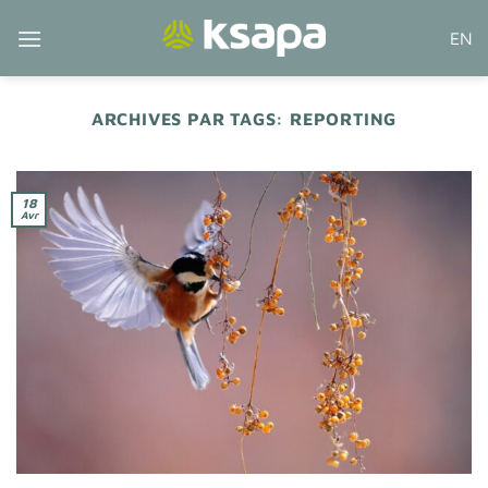
Passer
EN
au
contenu
ARCHIVES PAR TAGS:
REPORTING
18
Avr