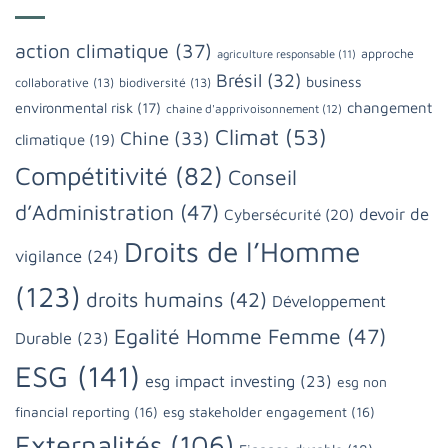
action climatique
(37)
approche
agriculture responsable
(11)
Brésil
(32)
business
collaborative
(13)
biodiversité
(13)
changement
environmental risk
(17)
chaine d'apprivoisonnement
(12)
Climat
(53)
Chine
(33)
climatique
(19)
Compétitivité
(82)
Conseil
d’Administration
(47)
devoir de
Cybersécurité
(20)
Droits de l’Homme
vigilance
(24)
(123)
droits humains
(42)
Développement
Egalité Homme Femme
(47)
Durable
(23)
ESG
(141)
esg impact investing
(23)
esg non
financial reporting
(16)
esg stakeholder engagement
(16)
Externalités
(106)