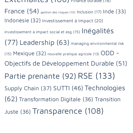
Finance durable
(18)
France
(54)
Inde
(33)
Inclusion
(17)
gestion des risques
(10)
Indonésie
(32)
Investissement à Impact
(20)
Inégalités
investissement à impact social et esg
(15)
(77)
Leadership
(63)
managing environmental risk
ODD -
Mexique
(32)
(15)
nouvelle pratique agricole
(13)
Objectifs de Développement Durable
(51)
RSE
(133)
Partie prenante
(92)
Technologies
SUTTI
(46)
Supply Chain
(37)
(62)
Transformation Digitale
(36)
Transition
Transparence
(108)
Juste
(36)