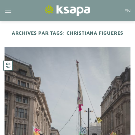
Passer
EN
au
contenu
ARCHIVES PAR TAGS:
CHRISTIANA FIGUERES
05
Mar