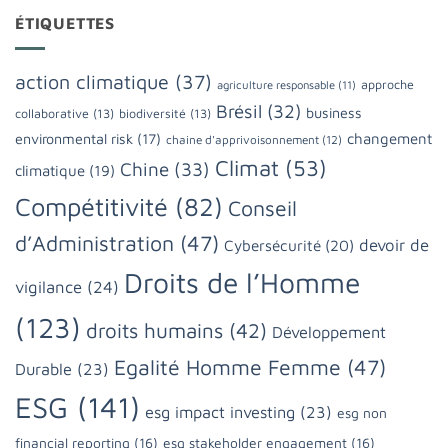
ÉTIQUETTES
action climatique
(37)
approche
agriculture responsable
(11)
Brésil
(32)
business
collaborative
(13)
biodiversité
(13)
changement
environmental risk
(17)
chaine d'apprivoisonnement
(12)
Climat
(53)
Chine
(33)
climatique
(19)
Compétitivité
(82)
Conseil
d’Administration
(47)
devoir de
Cybersécurité
(20)
Droits de l’Homme
vigilance
(24)
(123)
droits humains
(42)
Développement
Egalité Homme Femme
(47)
Durable
(23)
ESG
(141)
esg impact investing
(23)
esg non
financial reporting
(16)
esg stakeholder engagement
(16)