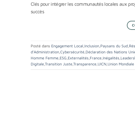
Clés pour intégrer les communautés locales aux proje
succès
C
Posté dans
Engagement Local
,
Inclusion
,
Paysans du Sud
,
Rés
d’Administration
,
Cybersécurité
,
Déclaration des Nations Uni
Homme Femme
,
ESG
,
Externalités
,
France
,
Inégalités
,
Leaders
Digitale
,
Transition Juste
,
Transparence
,
UICN
,
Union Mondiale 