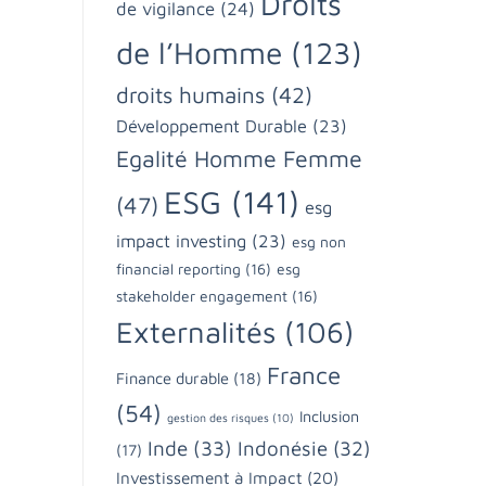
Droits
de vigilance
(24)
de l’Homme
(123)
droits humains
(42)
Développement Durable
(23)
Egalité Homme Femme
ESG
(141)
(47)
esg
impact investing
(23)
esg non
financial reporting
(16)
esg
stakeholder engagement
(16)
Externalités
(106)
France
Finance durable
(18)
(54)
Inclusion
gestion des risques
(10)
Inde
(33)
Indonésie
(32)
(17)
Investissement à Impact
(20)