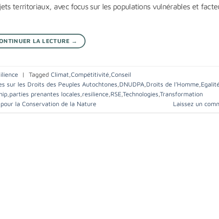
ts territoriaux, avec focus sur les populations vulnérables et facte
ONTINUER LA LECTURE
→
ilience
|
Tagged
Climat
,
Compétitivité
,
Conseil
es sur les Droits des Peuples Autochtones
,
DNUDPA
,
Droits de l’Homme
,
Egalit
hip
,
parties prenantes locales
,
resilience
,
RSE
,
Technologies
,
Transformation
pour la Conservation de la Nature
Laissez un com