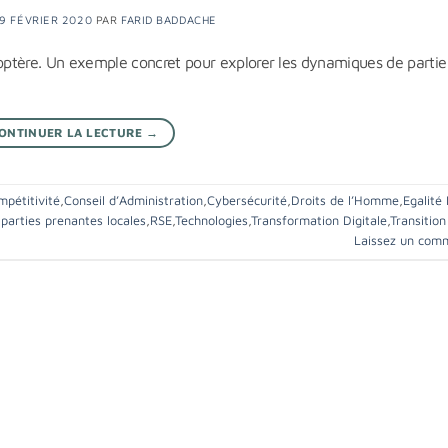
19 FÉVRIER 2020
PAR
FARID BADDACHE
licoptère. Un exemple concret pour explorer les dynamiques de partie
ONTINUER LA LECTURE
→
pétitivité
,
Conseil d’Administration
,
Cybersécurité
,
Droits de l’Homme
,
Egalit
,
parties prenantes locales
,
RSE
,
Technologies
,
Transformation Digitale
,
Transition
Laissez un com