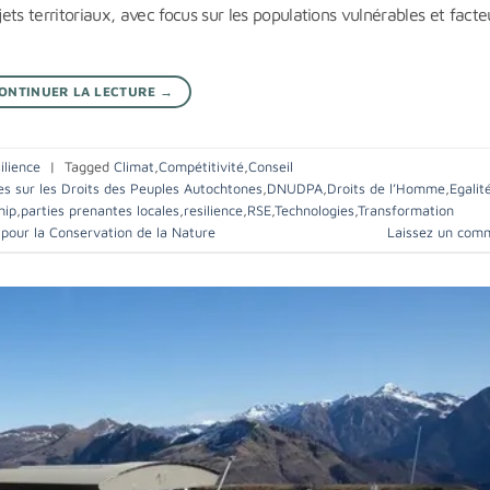
ts territoriaux, avec focus sur les populations vulnérables et facte
ONTINUER LA LECTURE
→
ilience
|
Tagged
Climat
,
Compétitivité
,
Conseil
es sur les Droits des Peuples Autochtones
,
DNUDPA
,
Droits de l’Homme
,
Egalit
hip
,
parties prenantes locales
,
resilience
,
RSE
,
Technologies
,
Transformation
pour la Conservation de la Nature
Laissez un com