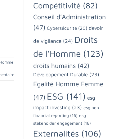
Compétitivité
(82)
Conseil d’Administration
(47)
devoir
Cybersécurité
(20)
Droits
de vigilance
(24)
de l’Homme
(123)
é Homme
droits humains
(42)
Développement Durable
(23)
mentaire
Egalité Homme Femme
ESG
(141)
(47)
esg
impact investing
(23)
esg non
financial reporting
(16)
esg
stakeholder engagement
(16)
Externalités
(106)