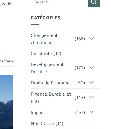
urs de
CATÉGORIES
Changement
(156)
climatique
é
Circularité
(12)
mentaire
Développement
(172)
Durable
Droits de l'Homme
(150)
Finance Durable et
(143)
ESG
Impact
(131)
Non Classé
(14)