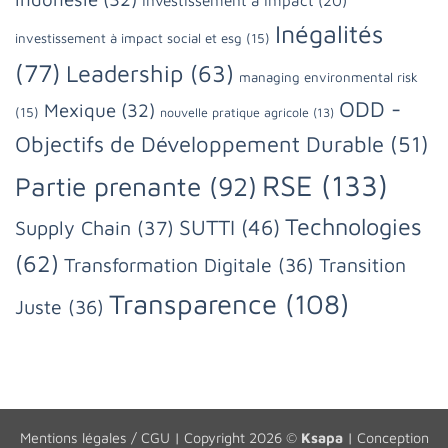
Inégalités
investissement à impact social et esg
(15)
(77)
Leadership
(63)
managing environmental risk
ODD -
Mexique
(32)
(15)
nouvelle pratique agricole
(13)
Objectifs de Développement Durable
(51)
RSE
(133)
Partie prenante
(92)
Technologies
SUTTI
(46)
Supply Chain
(37)
(62)
Transformation Digitale
(36)
Transition
Transparence
(108)
Juste
(36)
Mentions légales / CGU
| Copyright 2026 ©
Ksapa
| Conception