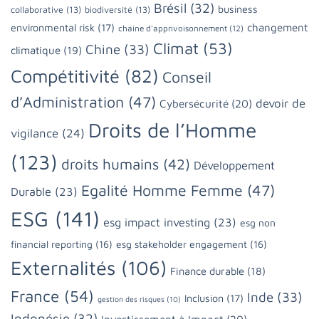
Brésil
(32)
business
collaborative
(13)
biodiversité
(13)
changement
environmental risk
(17)
chaine d'apprivoisonnement
(12)
Climat
(53)
Chine
(33)
climatique
(19)
Compétitivité
(82)
Conseil
d’Administration
(47)
devoir de
Cybersécurité
(20)
Droits de l’Homme
vigilance
(24)
(123)
droits humains
(42)
Développement
Egalité Homme Femme
(47)
Durable
(23)
ESG
(141)
esg impact investing
(23)
esg non
financial reporting
(16)
esg stakeholder engagement
(16)
Externalités
(106)
Finance durable
(18)
France
(54)
Inde
(33)
Inclusion
(17)
gestion des risques
(10)
Indonésie
(32)
Investissement à Impact
(20)