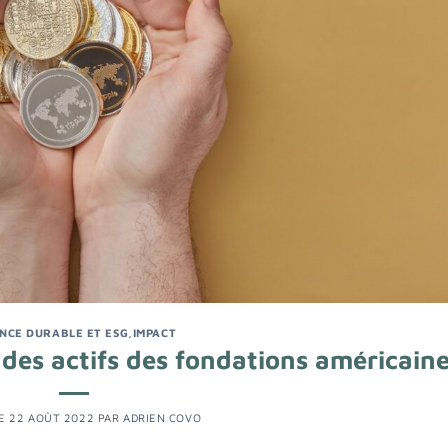
ANCE DURABLE ET ESG
,
IMPACT
f des actifs des fondations américain
LE
22 AOÛT 2022
PAR
ADRIEN COVO