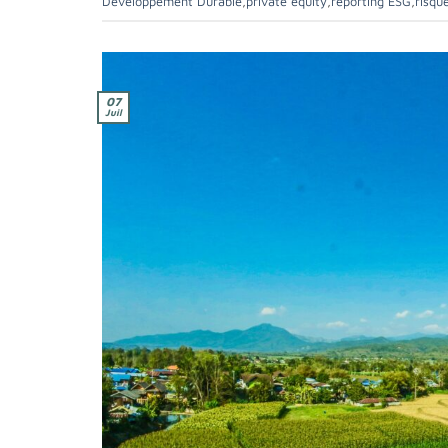
Développement Durable
,
private equity
,
reporting ESG
,
risqu
07
Juil