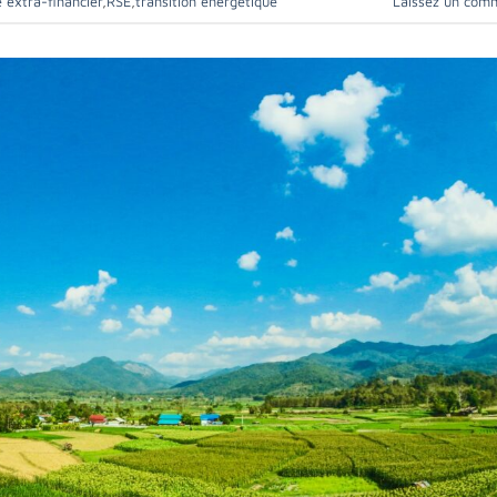
e extra-financier
,
RSE
,
transition énergétique
Laissez un com