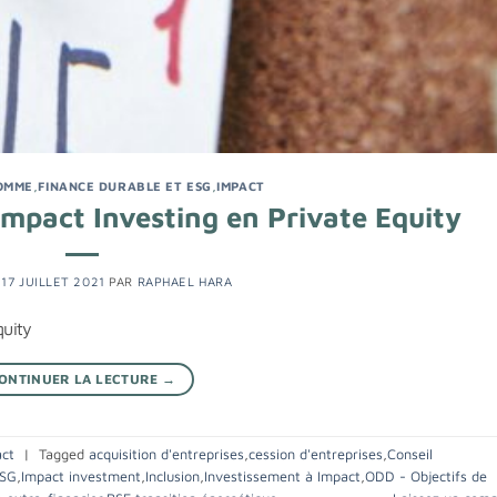
HOMME
,
FINANCE DURABLE ET ESG
,
IMPACT
Impact Investing en Private Equity
E
17 JUILLET 2021
PAR
RAPHAEL HARA
quity
ONTINUER LA LECTURE
→
ct
|
Tagged
acquisition d'entreprises
,
cession d'entreprises
,
Conseil
SG
,
Impact investment
,
Inclusion
,
Investissement à Impact
,
ODD - Objectifs de