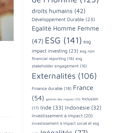
droits humains
(42)
Développement Durable
(23)
Egalité Homme Femme
ESG
(141)
(47)
esg
impact investing
(23)
esg non
financial reporting
(16)
esg
stakeholder engagement
(16)
Externalités
(106)
France
Finance durable
(18)
(54)
Inclusion
gestion des risques
(10)
Inde
(33)
Indonésie
(32)
(17)
Investissement à Impact
(20)
investissement à impact social et esg
Inégalités
(77)