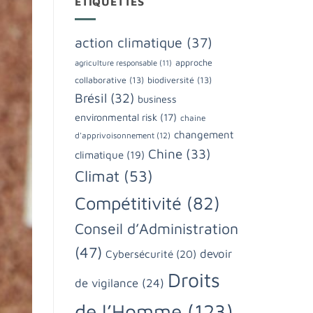
ÉTIQUETTES
action climatique
(37)
approche
agriculture responsable
(11)
collaborative
(13)
biodiversité
(13)
Brésil
(32)
business
environmental risk
(17)
chaine
changement
d'apprivoisonnement
(12)
Chine
(33)
climatique
(19)
Climat
(53)
Compétitivité
(82)
Conseil d’Administration
(47)
devoir
Cybersécurité
(20)
Droits
de vigilance
(24)
de l’Homme
(123)