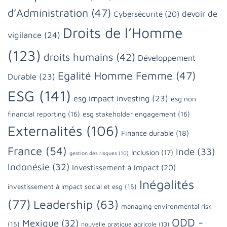
d’Administration
(47)
devoir de
Cybersécurité
(20)
Droits de l’Homme
vigilance
(24)
(123)
droits humains
(42)
Développement
Egalité Homme Femme
(47)
Durable
(23)
ESG
(141)
esg impact investing
(23)
esg non
financial reporting
(16)
esg stakeholder engagement
(16)
Externalités
(106)
Finance durable
(18)
France
(54)
Inde
(33)
Inclusion
(17)
gestion des risques
(10)
Indonésie
(32)
Investissement à Impact
(20)
Inégalités
investissement à impact social et esg
(15)
(77)
Leadership
(63)
managing environmental risk
ODD -
Mexique
(32)
(15)
nouvelle pratique agricole
(13)