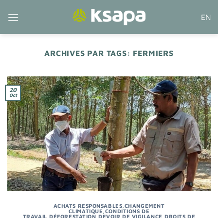
Passer
EN
au
contenu
ARCHIVES PAR TAGS:
FERMIERS
20
Oct
ACHATS RESPONSABLES
,
CHANGEMENT
CLIMATIQUE
,
CONDITIONS DE
TRAVAIL
,
DÉFORESTATION
,
DEVOIR DE VIGILANCE
,
DROITS DE