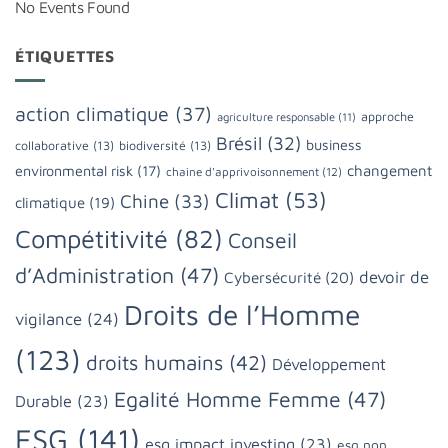
No Events Found
ÉTIQUETTES
action climatique
(37)
approche
agriculture responsable
(11)
Brésil
(32)
business
collaborative
(13)
biodiversité
(13)
changement
environmental risk
(17)
chaine d'apprivoisonnement
(12)
Climat
(53)
Chine
(33)
climatique
(19)
Compétitivité
(82)
Conseil
d’Administration
(47)
devoir de
Cybersécurité
(20)
Droits de l’Homme
vigilance
(24)
(123)
droits humains
(42)
Développement
Egalité Homme Femme
(47)
Durable
(23)
ESG
(141)
esg impact investing
(23)
esg non