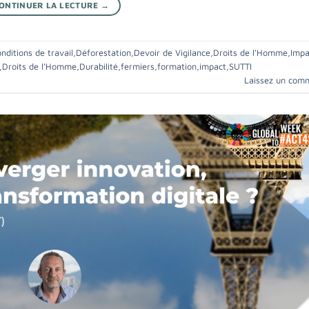
ONTINUER LA LECTURE
→
nditions de travail
,
Déforestation
,
Devoir de Vigilance
,
Droits de l'Homme
,
Impa
,
Droits de l’Homme
,
Durabilité
,
fermiers
,
formation
,
impact
,
SUTTI
Laissez un com