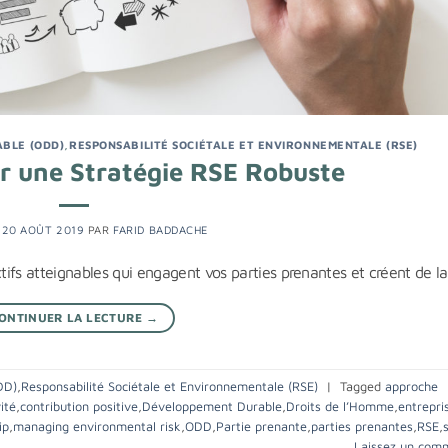
BLE (ODD)
,
RESPONSABILITÉ SOCIÉTALE ET ENVIRONNEMENTALE (RSE)
tir une Stratégie RSE Robuste
E
20 AOÛT 2019
PAR
FARID BADDACHE
ifs atteignables qui engagent vos parties prenantes et créent de la
ONTINUER LA LECTURE
→
DD)
,
Responsabilité Sociétale et Environnementale (RSE)
|
Tagged
approche
ité
,
contribution positive
,
Développement Durable
,
Droits de l’Homme
,
entrepri
ip
,
managing environmental risk
,
ODD
,
Partie prenante
,
parties prenantes
,
RSE
,
Laissez un com