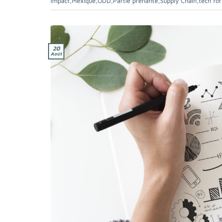
Impact
,
Mexique
,
ODD
,
Partie prenante
,
Supply Chain
,
tech fo
20
Août