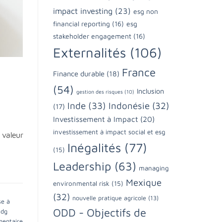
impact investing
(23)
esg non
financial reporting
(16)
esg
stakeholder engagement
(16)
Externalités
(106)
France
Finance durable
(18)
(54)
Inclusion
gestion des risques
(10)
Inde
(33)
Indonésie
(32)
(17)
Investissement à Impact
(20)
investissement à impact social et esg
 valeur
Inégalités
(77)
(15)
Leadership
(63)
managing
Mexique
environmental risk
(15)
(32)
nouvelle pratique agricole
(13)
se à
ODD - Objectifs de
sdg
mentaire