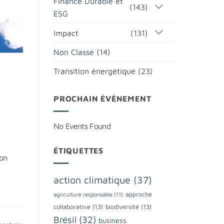
Finance Durable et
(143)
ESG
Impact
(131)
Non Classé
(14)
Transition énergétique
(23)
PROCHAIN ÉVÈNEMENT
No Events Found
ÉTIQUETTES
ion
action climatique
(37)
approche
agriculture responsable
(11)
collaborative
(13)
biodiversité
(13)
Brésil
(32)
business