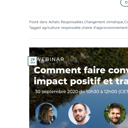
C
Posté dans
Achats Responsables
,
Changement climatique
,
Co
Tagged
agriculture responsable
,
chaîne d'approvisionnement
29
Oct