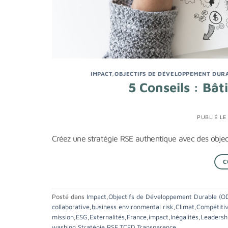
IMPACT
,
OBJECTIFS DE DÉVELOPPEMENT DURA
5 Conseils : Bâ
PUBLIÉ L
Créez une stratégie RSE authentique avec des object
C
Posté dans
Impact
,
Objectifs de Développement Durable (O
collaborative
,
business environmental risk
,
Climat
,
Compétitiv
mission
,
ESG
,
Externalités
,
France
,
impact
,
Inégalités
,
Leadersh
washing
,
Stratégie RSE
,
TCFD
,
Transparence