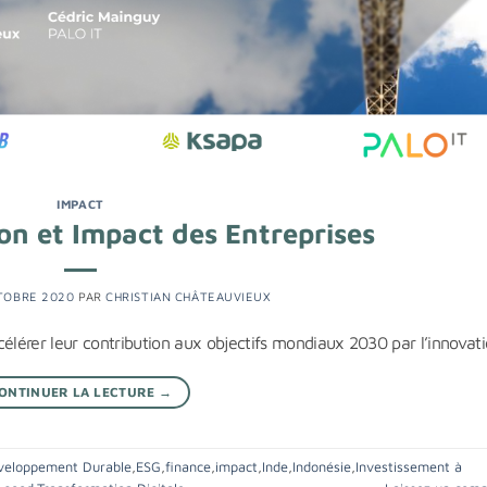
IMPACT
on et Impact des Entreprises
TOBRE 2020
PAR
CHRISTIAN CHÂTEAUVIEUX
lérer leur contribution aux objectifs mondiaux 2030 par l’innovat
ONTINUER LA LECTURE
→
veloppement Durable
,
ESG
,
finance
,
impact
,
Inde
,
Indonésie
,
Investissement à