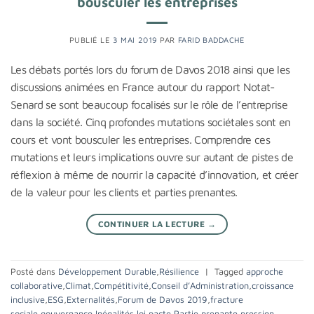
bousculer les entreprises
PUBLIÉ LE
3 MAI 2019
PAR
FARID BADDACHE
Les débats portés lors du forum de Davos 2018 ainsi que les
discussions animées en France autour du rapport Notat-
Senard se sont beaucoup focalisés sur le rôle de l’entreprise
dans la société. Cinq profondes mutations sociétales sont en
cours et vont bousculer les entreprises. Comprendre ces
mutations et leurs implications ouvre sur autant de pistes de
réflexion à même de nourrir la capacité d’innovation, et créer
de la valeur pour les clients et parties prenantes.
CONTINUER LA LECTURE
→
Posté dans
Développement Durable
,
Résilience
|
Tagged
approche
collaborative
,
Climat
,
Compétitivité
,
Conseil d’Administration
,
croissance
inclusive
,
ESG
,
Externalités
,
Forum de Davos 2019
,
fracture
sociale
,
gouvernance
,
Inégalités
,
loi pacte
,
Partie prenante
,
pression