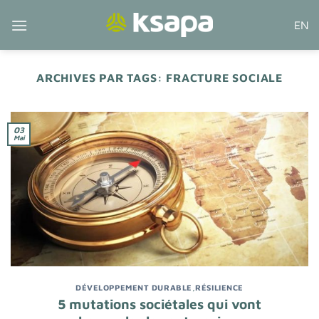
Passer
EN
au
contenu
ARCHIVES PAR TAGS:
FRACTURE SOCIALE
03
Mai
DÉVELOPPEMENT DURABLE
,
RÉSILIENCE
5 mutations sociétales qui vont