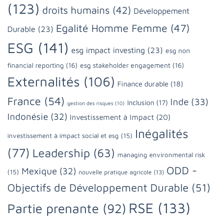
(123)
droits humains
(42)
Développement
Egalité Homme Femme
(47)
Durable
(23)
ESG
(141)
esg impact investing
(23)
esg non
financial reporting
(16)
esg stakeholder engagement
(16)
Externalités
(106)
Finance durable
(18)
France
(54)
Inde
(33)
Inclusion
(17)
gestion des risques
(10)
Indonésie
(32)
Investissement à Impact
(20)
Inégalités
investissement à impact social et esg
(15)
(77)
Leadership
(63)
managing environmental risk
ODD -
Mexique
(32)
(15)
nouvelle pratique agricole
(13)
Objectifs de Développement Durable
(51)
RSE
(133)
Partie prenante
(92)