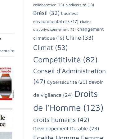
collaborative
(13)
biodiversité
(13)
Brésil
(32)
business
environmental risk
(17)
chaine
changement
d'apprivoisonnement
(12)
Chine
(33)
climatique
(19)
e
Climat
(53)
mentaire
Compétitivité
(82)
Conseil d’Administration
(47)
devoir
Cybersécurité
(20)
Droits
de vigilance
(24)
de l’Homme
(123)
droits humains
(42)
Développement Durable
(23)
Egalité Homme Femme