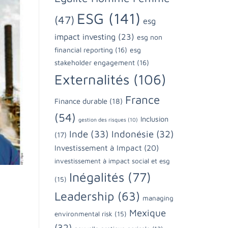
ESG
(141)
(47)
esg
impact investing
(23)
esg non
financial reporting
(16)
esg
stakeholder engagement
(16)
Externalités
(106)
France
Finance durable
(18)
(54)
Inclusion
gestion des risques
(10)
Inde
(33)
Indonésie
(32)
(17)
Investissement à Impact
(20)
investissement à impact social et esg
Inégalités
(77)
(15)
Leadership
(63)
managing
Mexique
environmental risk
(15)
(32)