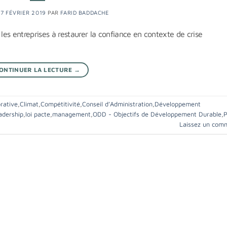
17 FÉVRIER 2019
PAR
FARID BADDACHE
 les entreprises à restaurer la confiance en contexte de crise
ONTINUER LA LECTURE
→
rative
,
Climat
,
Compétitivité
,
Conseil d’Administration
,
Développement
adership
,
loi pacte
,
management
,
ODD - Objectifs de Développement Durable
,
P
Laissez un com