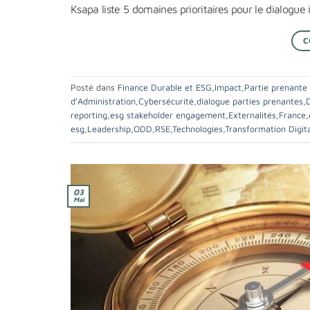
Ksapa liste 5 domaines prioritaires pour le dialogu
C
Posté dans
Finance Durable et ESG
,
Impact
,
Partie prenante
d’Administration
,
Cybersécurité
,
dialogue parties prenantes
,
reporting
,
esg stakeholder engagement
,
Externalités
,
France
,
esg
,
Leadership
,
ODD
,
RSE
,
Technologies
,
Transformation Digit
03
Mai