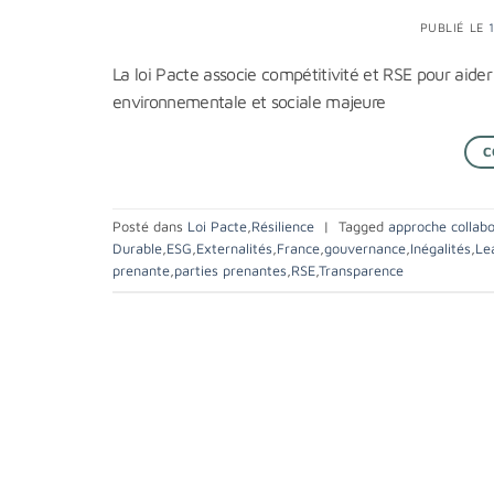
PUBLIÉ LE
La loi Pacte associe compétitivité et RSE pour aider
environnementale et sociale majeure
C
Posté dans
Loi Pacte
,
Résilience
|
Tagged
approche collabo
Durable
,
ESG
,
Externalités
,
France
,
gouvernance
,
Inégalités
,
Le
prenante
,
parties prenantes
,
RSE
,
Transparence