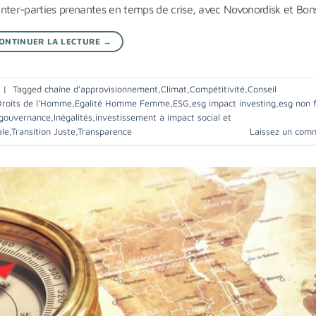
e inter-parties prenantes en temps de crise, avec Novonordisk et Bon
ONTINUER LA LECTURE
→
|
Tagged
chaîne d'approvisionnement
,
Climat
,
Compétitivité
,
Conseil
Droits de l’Homme
,
Egalité Homme Femme
,
ESG
,
esg impact investing
,
esg non f
gouvernance
,
Inégalités
,
investissement à impact social et
ale
,
Transition Juste
,
Transparence
Laissez un com