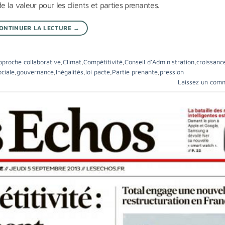
 la valeur pour les clients et parties prenantes.
ONTINUER LA LECTURE
→
pproche collaborative
,
Climat
,
Compétitivité
,
Conseil d’Administration
,
croissanc
ociale
,
gouvernance
,
Inégalités
,
loi pacte
,
Partie prenante
,
pression
Laissez un com