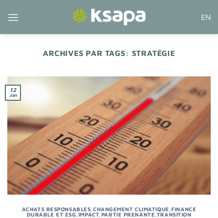
Passer
EN
au
contenu
ARCHIVES PAR TAGS:
STRATÉGIE
12
Jan
ACHATS RESPONSABLES
,
CHANGEMENT CLIMATIQUE
,
FINANCE
DURABLE ET ESG
,
IMPACT
,
PARTIE PRENANTE
,
TRANSITION