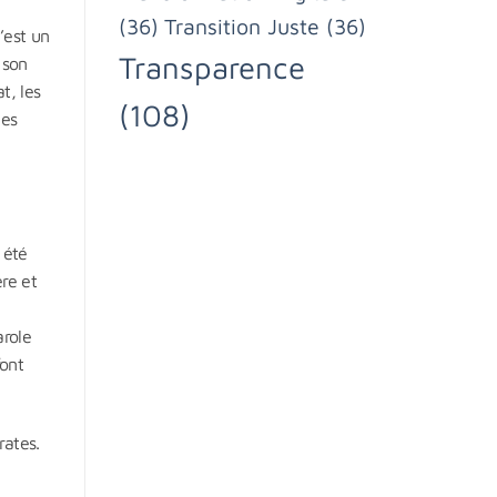
(36)
Transition Juste
(36)
’est un
Transparence
 son
t, les
(108)
ies
 été
re et
arole
font
rates.