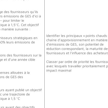
ge des fournisseurs qu’ils
rs émissions de GES d’ici à
pour limiter le
ique à 1,5°C. Cet objectif
la manière suivante :
Identifier les principaux « points chauds 
nisseurs stratégiques en
chaîne d’approvisionnement en matière
50% leurs émissions de
d’émissions de GES, son potentiel de
réduction correspondant, la maturité de
fournisseurs et l’influence des acheteu
ons des fournisseurs sur la
e et d’une année cible
Classer par ordre de priorité les fournis
avec lesquels travailler prioritairement 
impact maximal
enses allouées à la
ions de GES des
rs ayant publié un objectif
c une trajectoire de
ique à 1,5 °C
rs ayant des objectifs