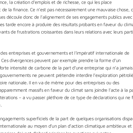
nce, la création d’emplois et de richesse, ce qui les place
t de la finance. Ce n’est pas nécessairement une mauvaise chose, c
rises découle donc de l’alignement de ses engagements publics avec
ises tarde encore à produire des résultats probants en faveur du clima
s de frustrations croissantes dans leurs relations avec leurs part
des entreprises et gouvernements et l’impératif internationale de
s. Ces divergences peuvent par exemple prendre la forme d’un
orte intensité de carbone de la part d’une entreprise qui n’a jamais
ouvernements ne peuvent prétendre interdire l’exploration pétroliè
itoire nationale. Il en va de même pour des entreprises ou des
paremment massifs en faveur du climat sans joindre l’acte à la p
rations – a vu passer pléthore de ce type de déclarations qui ne 
ue.
engagements superficiels de la part de quelques organisations dispa
internationale au moyen d’un plan d’action climatique ambitieux et