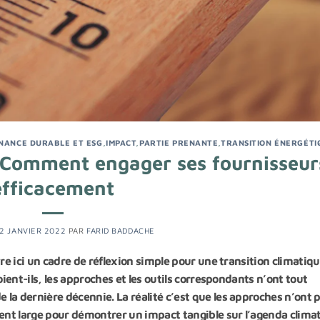
INANCE DURABLE ET ESG
,
IMPACT
,
PARTIE PRENANTE
,
TRANSITION ÉNERGÉTI
: Comment engager ses fournisseur
efficacement
12 JANVIER 2022
PAR
FARID BADDACHE
re ici un cadre de réflexion simple pour une transition climatiqu
oient-ils, les approches et les outils correspondants n’ont tout
la dernière décennie. La réalité c’est que les approches n’ont 
nt large pour démontrer un impact tangible sur l’agenda clima