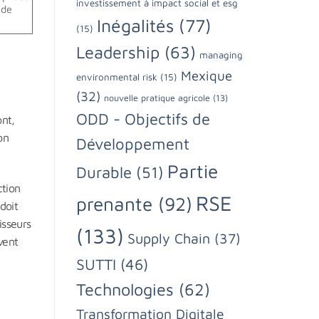
investissement à impact social et esg
 de
Inégalités
(77)
(15)
Leadership
(63)
managing
Mexique
environmental risk
(15)
(32)
nouvelle pratique agricole
(13)
ODD - Objectifs de
ont,
on
Développement
Partie
Durable
(51)
ction
RSE
prenante
(92)
doit
isseurs
(133)
Supply Chain
(37)
ivent
SUTTI
(46)
Technologies
(62)
Transformation Digitale