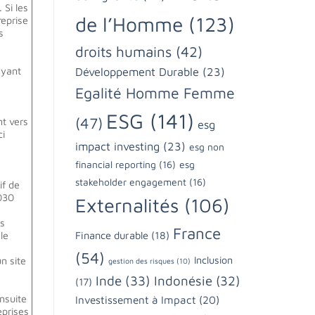
 Si les
de l’Homme
(123)
reprise
s
droits humains
(42)
ayant
Développement Durable
(23)
Egalité Homme Femme
ESG
(141)
(47)
t vers
esg
ci
impact investing
(23)
esg non
financial reporting
(16)
esg
stakeholder engagement
(16)
if de
2030
Externalités
(106)
es
France
le
Finance durable
(18)
n
(54)
Inclusion
n site
gestion des risques
(10)
Inde
(33)
Indonésie
(32)
(17)
nsuite
Investissement à Impact
(20)
eprises