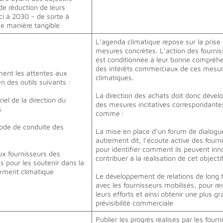
 de réduction de leurs
ci à 2030 – de sorte à
 de manière tangible
L’agenda climatique repose sur la prise
mesures concrètes. L’action des fourni
est conditionnée à leur bonne compréh
des intérêts commerciaux de ces mesu
ent les attentes aux
climatiques.
en des outils suivants :
La direction des achats doit donc dével
iel de la direction du
des mesures incitatives correspondante
ts
comme :
code de conduite des
La mise en place d’un forum de dialogu
autrement dit, l’écoute active des fourn
pour identifier comment ils peuvent inn
x fournisseurs des
contribuer à la réalisation de cet objecti
s pour les soutenir dans la
gement climatique
Le développement de relations de long
avec les fournisseurs mobilisés, pour re
leurs efforts et ainsi obtenir une plus g
prévisibilité commerciale
Publier les progrès réalisés par les fourn