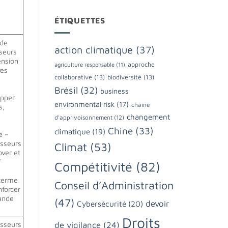
ÉTIQUETTES
 de
action climatique
(37)
sseurs
ension
approche
agriculture responsable
(11)
res
collaborative
(13)
biodiversité
(13)
Brésil
(32)
business
opper
environmental risk
(17)
chaine
s,
changement
d'apprivoisonnement
(12)
Chine
(33)
climatique
(19)
e –
isseurs
Climat
(53)
over et
f
Compétitivité
(82)
 terme
Conseil d’Administration
nforcer
rande
(47)
devoir
Cybersécurité
(20)
Droits
isseurs
de vigilance
(24)