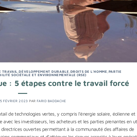
E TRAVAIL
,
DÉVELOPPEMENT DURABLE
,
DROITS DE L'HOMME
,
PARTIE
ILITÉ SOCIÉTALE ET ENVIRONNEMENTALE (RSE)
e : 5 étapes contre le travail forcé
15 FÉVRIER 2023
PAR
FARID BADDACHE
ail de technologies vertes, y compris l’énergie solaire, éolienne et 
avec les investisseurs, les acheteurs et les parties prenantes en uti
 directrices ouvertes permettant à la communauté des affaires de
naires commerciaux et d’atténuer les risques associés à leurs opérat