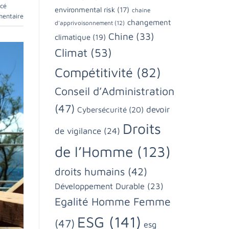
rcé
environmental risk
(17)
chaine
mentaire
changement
d'apprivoisonnement
(12)
Chine
(33)
climatique
(19)
Climat
(53)
Compétitivité
(82)
Conseil d’Administration
(47)
devoir
Cybersécurité
(20)
Droits
de vigilance
(24)
de l’Homme
(123)
droits humains
(42)
Développement Durable
(23)
Egalité Homme Femme
ESG
(141)
(47)
esg