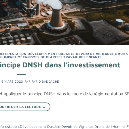
DÉFORESTATION
,
DÉVELOPPEMENT DURABLE
,
DEVOIR DE VIGILANCE
,
DROITS
SG
,
IMPACT
,
MÉCANISMES DE PLAINTES
,
TRAVAIL DES ENFANTS
rincipe DNSH dans l’investissement
E
6 MARS 2023
PAR
FARID BADDACHE
 et appliquer le principe DNSH dans le cadre de la réglementation 
ONTINUER LA LECTURE
→
forestation
,
Développement Durable
,
Devoir de Vigilance
,
Droits de l'Homme
,
F