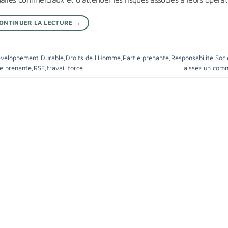
ONTINUER LA LECTURE
→
veloppement Durable
,
Droits de l'Homme
,
Partie prenante
,
Responsabilité Soci
ie prenante
,
RSE
,
travail forcé
Laissez un com