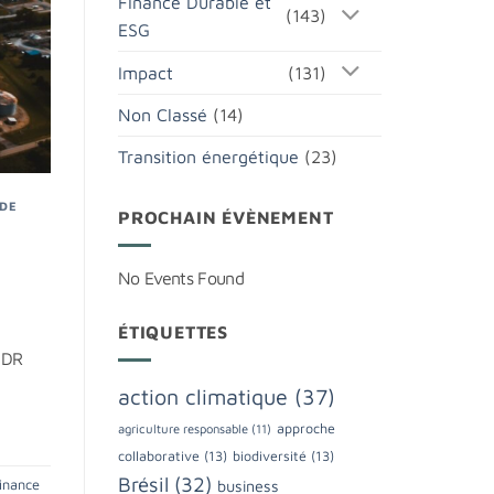
Finance Durable et
(143)
ESG
Impact
(131)
Non Classé
(14)
Transition énergétique
(23)
 DE
PROCHAIN ÉVÈNEMENT
No Events Found
ÉTIQUETTES
SFDR
action climatique
(37)
approche
agriculture responsable
(11)
collaborative
(13)
biodiversité
(13)
Brésil
(32)
business
inance