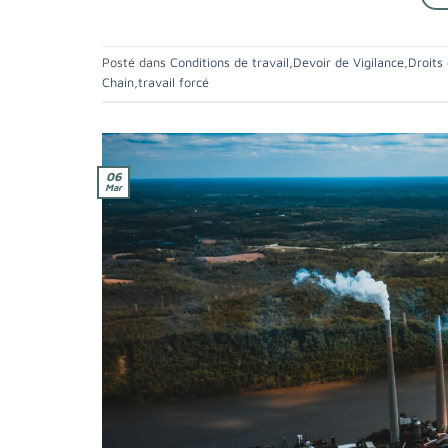
Posté dans
Conditions de travail
,
Devoir de Vigilance
,
Droits
Chain
,
travail forcé
06
Mar