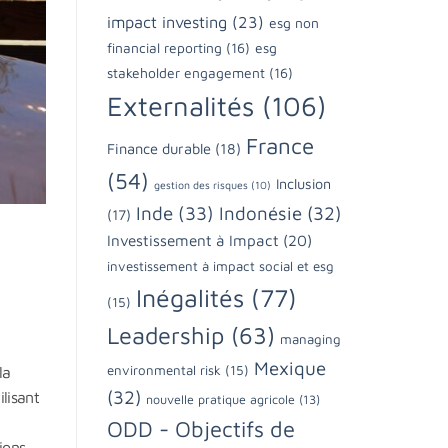
impact investing
(23)
esg non
financial reporting
(16)
esg
stakeholder engagement
(16)
Externalités
(106)
France
Finance durable
(18)
(54)
Inclusion
gestion des risques
(10)
Inde
(33)
Indonésie
(32)
(17)
Investissement à Impact
(20)
investissement à impact social et esg
Inégalités
(77)
(15)
Leadership
(63)
managing
Mexique
environmental risk
(15)
la
(32)
lisant
nouvelle pratique agricole
(13)
ODD - Objectifs de
ions.