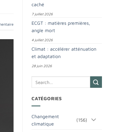
caché
7 juillet 2026
ECGT : matières premières,
mentaire
angle mort
4 juillet 2026
Climat : accélérer atténuation
et adaptation
28 juin 2026
CATÉGORIES
Changement
(156)
climatique