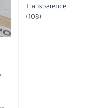
Transparence
(108)
x
oits