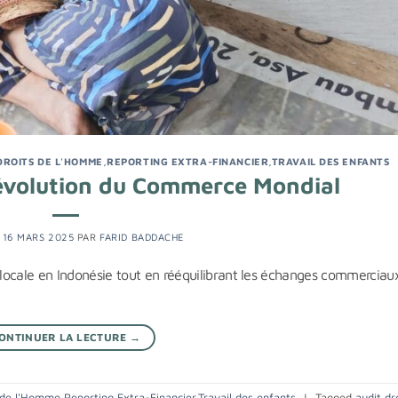
DROITS DE L'HOMME
,
REPORTING EXTRA-FINANCIER
,
TRAVAIL DES ENFANTS
Révolution du Commerce Mondial
E
16 MARS 2025
PAR
FARID BADDACHE
r locale en Indonésie tout en rééquilibrant les échanges commerciau
ONTINUER LA LECTURE
→
 de l'Homme
,
Reporting Extra-Financier
,
Travail des enfants
|
Tagged
audit
,
dr