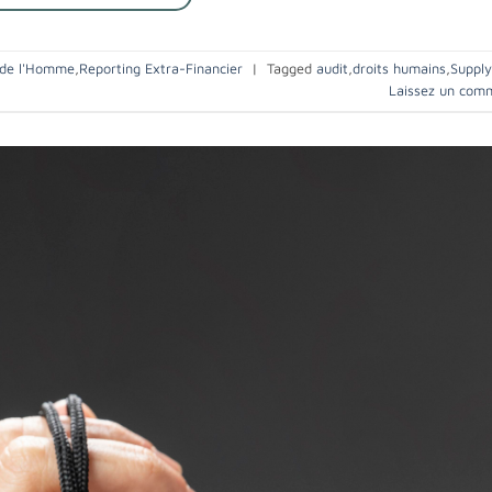
 de l'Homme
,
Reporting Extra-Financier
|
Tagged
audit
,
droits humains
,
Supply
Laissez un com