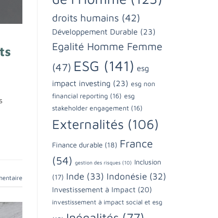
droits humains
(42)
Développement Durable
(23)
Egalité Homme Femme
ts
ESG
(141)
(47)
esg
impact investing
(23)
esg non
financial reporting
(16)
esg
s
stakeholder engagement
(16)
Externalités
(106)
France
Finance durable
(18)
(54)
Inclusion
gestion des risques
(10)
Inde
(33)
Indonésie
(32)
(17)
mentaire
Investissement à Impact
(20)
investissement à impact social et esg
Inégalités
(77)