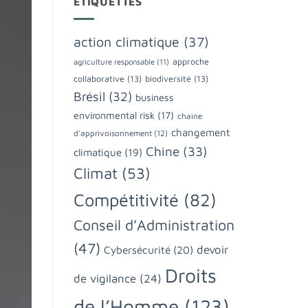
ÉTIQUETTES
action climatique
(37)
approche
agriculture responsable
(11)
collaborative
(13)
biodiversité
(13)
Brésil
(32)
business
environmental risk
(17)
chaine
changement
d'apprivoisonnement
(12)
Chine
(33)
climatique
(19)
Climat
(53)
Compétitivité
(82)
Conseil d’Administration
(47)
devoir
Cybersécurité
(20)
Droits
de vigilance
(24)
de l’Homme
(123)