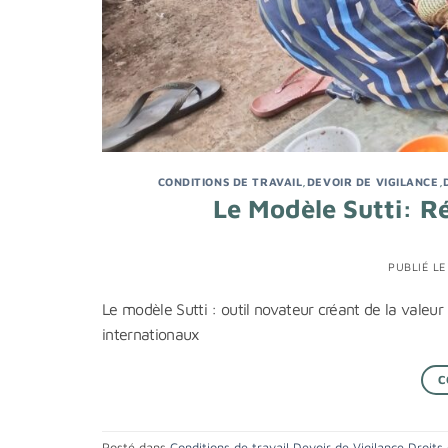
CONDITIONS DE TRAVAIL
,
DEVOIR DE VIGILANCE
,
Le Modèle Sutti: 
PUBLIÉ L
Le modèle Sutti : outil novateur créant de la valeu
internationaux
C
Posté dans
Conditions de travail
,
Devoir de Vigilance
,
Droits