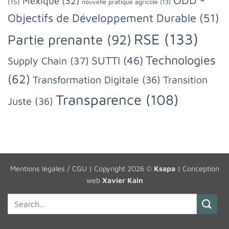
ODD -
Mexique
(32)
(15)
nouvelle pratique agricole
(13)
Objectifs de Développement Durable
(51)
RSE
(133)
Partie prenante
(92)
Technologies
SUTTI
(46)
Supply Chain
(37)
(62)
Transformation Digitale
(36)
Transition
Transparence
(108)
Juste
(36)
Mentions légales / CGU
| Copyright 2026 ©
Ksapa
| Conception
web
Xavier Kain