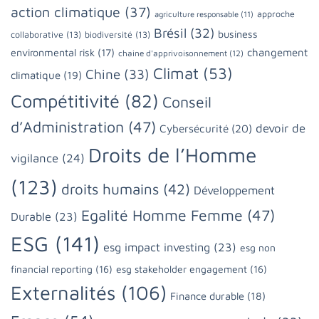
action climatique
(37)
approche
agriculture responsable
(11)
Brésil
(32)
business
collaborative
(13)
biodiversité
(13)
changement
environmental risk
(17)
chaine d'apprivoisonnement
(12)
Climat
(53)
Chine
(33)
climatique
(19)
Compétitivité
(82)
Conseil
d’Administration
(47)
devoir de
Cybersécurité
(20)
Droits de l’Homme
vigilance
(24)
(123)
droits humains
(42)
Développement
Egalité Homme Femme
(47)
Durable
(23)
ESG
(141)
esg impact investing
(23)
esg non
financial reporting
(16)
esg stakeholder engagement
(16)
Externalités
(106)
Finance durable
(18)