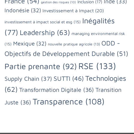
France
(54)
Inde
(33)
Inclusion
(17)
gestion des risques
(10)
Indonésie
(32)
Investissement à Impact
(20)
Inégalités
investissement à impact social et esg
(15)
(77)
Leadership
(63)
managing environmental risk
ODD -
Mexique
(32)
(15)
nouvelle pratique agricole
(13)
Objectifs de Développement Durable
(51)
RSE
(133)
Partie prenante
(92)
Technologies
SUTTI
(46)
Supply Chain
(37)
(62)
Transformation Digitale
(36)
Transition
Transparence
(108)
Juste
(36)