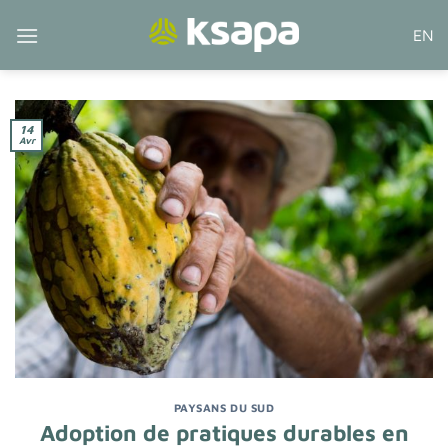
Passer
EN
au
contenu
14
Avr
PAYSANS DU SUD
Adoption de pratiques durables en