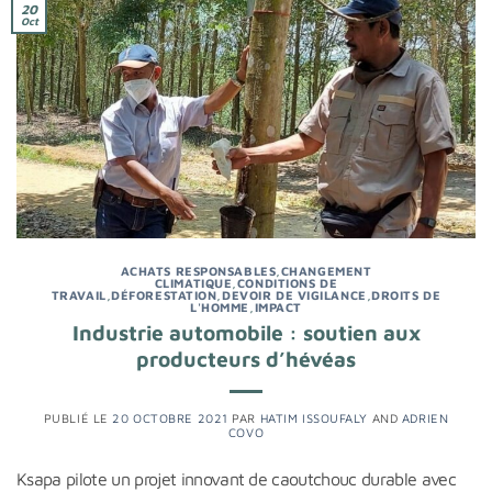
20
Oct
ACHATS RESPONSABLES
,
CHANGEMENT
CLIMATIQUE
,
CONDITIONS DE
TRAVAIL
,
DÉFORESTATION
,
DEVOIR DE VIGILANCE
,
DROITS DE
L'HOMME
,
IMPACT
Industrie automobile : soutien aux
producteurs d’hévéas
PUBLIÉ LE
20 OCTOBRE 2021
PAR
HATIM ISSOUFALY
AND
ADRIEN
COVO
Ksapa pilote un projet innovant de caoutchouc durable avec