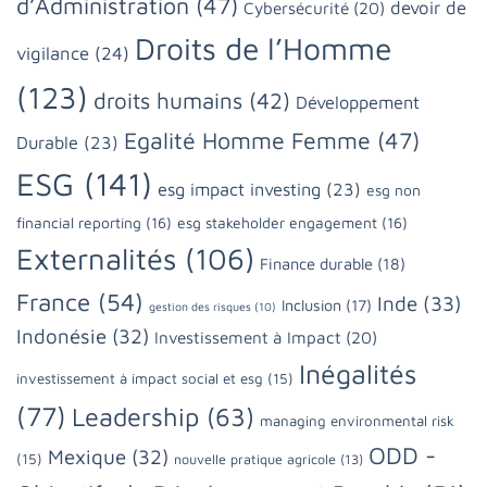
d’Administration
(47)
devoir de
Cybersécurité
(20)
Droits de l’Homme
vigilance
(24)
(123)
droits humains
(42)
Développement
Egalité Homme Femme
(47)
Durable
(23)
ESG
(141)
esg impact investing
(23)
esg non
financial reporting
(16)
esg stakeholder engagement
(16)
Externalités
(106)
Finance durable
(18)
France
(54)
Inde
(33)
Inclusion
(17)
gestion des risques
(10)
Indonésie
(32)
Investissement à Impact
(20)
Inégalités
investissement à impact social et esg
(15)
(77)
Leadership
(63)
managing environmental risk
ODD -
Mexique
(32)
(15)
nouvelle pratique agricole
(13)