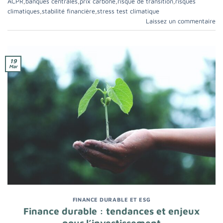
ACPR
,
banques centrales
,
prix carbone
,
risque de transition
,
risques
climatiques
,
stabilité financière
,
stress test climatique
Laissez un commentaire
19
Mar
FINANCE DURABLE ET ESG
Finance durable : tendances et enjeux
pour l’investissement