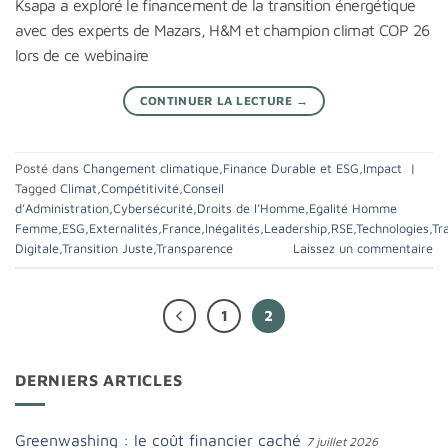
Ksapa a exploré le financement de la transition énergétique
avec des experts de Mazars, H&M et champion climat COP 26
lors de ce webinaire
CONTINUER LA LECTURE
→
Posté dans
Changement climatique
,
Finance Durable et ESG
,
Impact
|
Tagged
Climat
,
Compétitivité
,
Conseil
d’Administration
,
Cybersécurité
,
Droits de l’Homme
,
Egalité Homme
Femme
,
ESG
,
Externalités
,
France
,
Inégalités
,
Leadership
,
RSE
,
Technologies
,
Tr
Digitale
,
Transition Juste
,
Transparence
Laissez un commentaire
1
2
DERNIERS ARTICLES
Greenwashing : le coût financier caché
7 juillet 2026