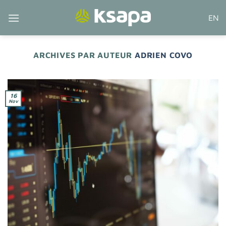
Passer
EN
au
contenu
ARCHIVES PAR AUTEUR
ADRIEN COVO
16
Nov