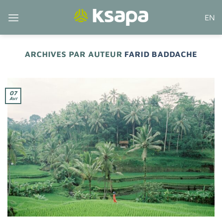
Passer
EN
au
contenu
ARCHIVES PAR AUTEUR
FARID BADDACHE
07
Avr