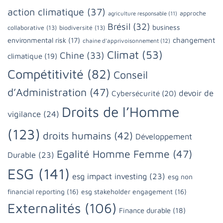
action climatique
(37)
approche
agriculture responsable
(11)
Brésil
(32)
business
collaborative
(13)
biodiversité
(13)
changement
environmental risk
(17)
chaine d'apprivoisonnement
(12)
Climat
(53)
Chine
(33)
climatique
(19)
Compétitivité
(82)
Conseil
d’Administration
(47)
devoir de
Cybersécurité
(20)
Droits de l’Homme
vigilance
(24)
(123)
droits humains
(42)
Développement
Egalité Homme Femme
(47)
Durable
(23)
ESG
(141)
esg impact investing
(23)
esg non
financial reporting
(16)
esg stakeholder engagement
(16)
Externalités
(106)
Finance durable
(18)