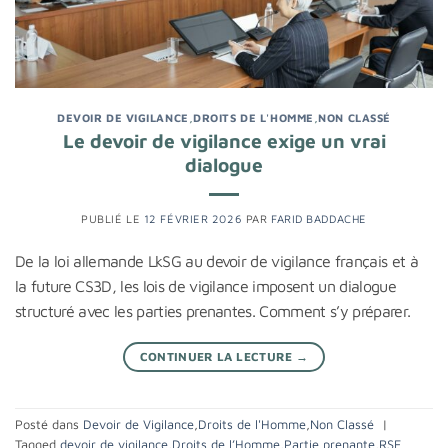
DEVOIR DE VIGILANCE
,
DROITS DE L'HOMME
,
NON CLASSÉ
Le devoir de vigilance exige un vrai
dialogue
PUBLIÉ LE
12 FÉVRIER 2026
PAR
FARID BADDACHE
De la loi allemande LkSG au devoir de vigilance français et à
la future CS3D, les lois de vigilance imposent un dialogue
structuré avec les parties prenantes. Comment s’y préparer.
CONTINUER LA LECTURE
→
Posté dans
Devoir de Vigilance
,
Droits de l'Homme
,
Non Classé
|
Tagged
devoir de vigilance
,
Droits de l’Homme
,
Partie prenante
,
RSE