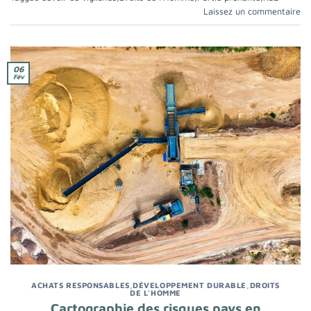
Laissez un commentaire
06
Fév
ACHATS RESPONSABLES
,
DÉVELOPPEMENT DURABLE
,
DROITS
DE L'HOMME
Cartographie des risques pays en