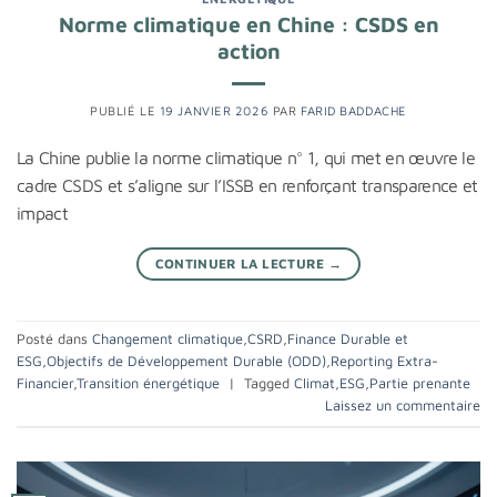
Norme climatique en Chine : CSDS en
action
PUBLIÉ LE
19 JANVIER 2026
PAR
FARID BADDACHE
La Chine publie la norme climatique n° 1, qui met en œuvre le
cadre CSDS et s’aligne sur l’ISSB en renforçant transparence et
impact
CONTINUER LA LECTURE
→
Posté dans
Changement climatique
,
CSRD
,
Finance Durable et
ESG
,
Objectifs de Développement Durable (ODD)
,
Reporting Extra-
Financier
,
Transition énergétique
|
Tagged
Climat
,
ESG
,
Partie prenante
Laissez un commentaire