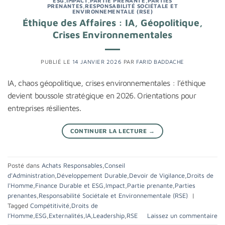
ESG
,
IMPACT
,
PARTIE PRENANTE
,
PARTIES
PRENANTES
,
RESPONSABILITÉ SOCIÉTALE ET
ENVIRONNEMENTALE (RSE)
Éthique des Affaires : IA, Géopolitique,
Crises Environnementales
PUBLIÉ LE
14 JANVIER 2026
PAR
FARID BADDACHE
IA, chaos géopolitique, crises environnementales : l’éthique
devient boussole stratégique en 2026. Orientations pour
entreprises résilientes.
CONTINUER LA LECTURE
→
Posté dans
Achats Responsables
,
Conseil
d'Administration
,
Développement Durable
,
Devoir de Vigilance
,
Droits de
l'Homme
,
Finance Durable et ESG
,
Impact
,
Partie prenante
,
Parties
prenantes
,
Responsabilité Sociétale et Environnementale (RSE)
|
Tagged
Compétitivité
,
Droits de
l’Homme
,
ESG
,
Externalités
,
IA
,
Leadership
,
RSE
Laissez un commentaire