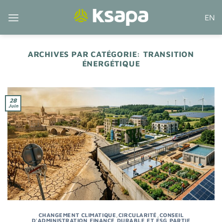
Passer
EN
au
contenu
ARCHIVES PAR CATÉGORIE:
TRANSITION
ÉNERGÉTIQUE
28
Juin
CHANGEMENT CLIMATIQUE
,
CIRCULARITÉ
,
CONSEIL
D'ADMINISTRATION
,
FINANCE DURABLE ET ESG
,
PARTIE