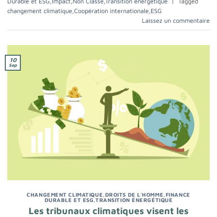
Durable et ESG
,
Impact
,
Non Classé
,
Transition énergétique
|
Tagged
changement climatique
,
Coopération internationale
,
ESG
Laissez un commentaire
10
Sep
CHANGEMENT CLIMATIQUE
,
DROITS DE L'HOMME
,
FINANCE
DURABLE ET ESG
,
TRANSITION ÉNERGÉTIQUE
Les tribunaux climatiques visent les