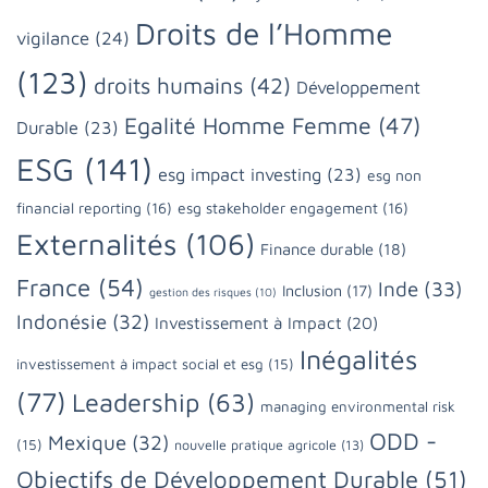
Droits de l’Homme
vigilance
(24)
(123)
droits humains
(42)
Développement
Egalité Homme Femme
(47)
Durable
(23)
ESG
(141)
esg impact investing
(23)
esg non
financial reporting
(16)
esg stakeholder engagement
(16)
Externalités
(106)
Finance durable
(18)
France
(54)
Inde
(33)
Inclusion
(17)
gestion des risques
(10)
Indonésie
(32)
Investissement à Impact
(20)
Inégalités
investissement à impact social et esg
(15)
(77)
Leadership
(63)
managing environmental risk
ODD -
Mexique
(32)
(15)
nouvelle pratique agricole
(13)
Objectifs de Développement Durable
(51)