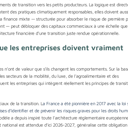
ts de transition vers les petits producteurs. La logique est directe
optent des pratiques climatiquement responsables, elles doivent auss
 La finance mixte — structurée pour absorber le risque de première 
ent — peut débloquer des capitaux commerciaux à une échelle que 
itecture financière d’une transition juste rendue opérationnelle.
que les entreprises doivent vraiment
res n’ont de valeur que s’ils changent les comportements. Sur la ba
es secteurs de la mobilité, du luxe, de l’agroalimentaire et des
guent les entreprises qui intègrent réellement les principes de transit
iaux de la transition. L
a France a été pionnière en 2017 avec la loi 
es d’identifier et de prévenir les risques graves pour les droits hum
odèle a depuis inspiré toute l’architecture réglementaire européenne
t national est attendue d’ici 2026-2027, généralise cette obligation