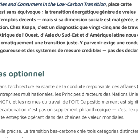
ties and Consumers in the Low-Carbon Transition
, place cette
est sans équivoque : la transition énergétique génère de vraies
emplois décents — mais si sa dimension sociale est mal gérée, e
on. Chez Ksapa, c’est un diagnostic que vingt-cinq ans de trava
frique de l’Ouest, d’Asie du Sud-Est et d’Amérique latine nous 
automatiquement une transition juste. Y parvenir exige une cond
rigoureuse et des systèmes de mesure crédibles — pas des décla
pas optionnel
 l’architecture existante de la conduite responsable des affaires 
entreprises multinationales, les Principes directeurs des Nations Uni
GP), et les normes du travail de l’OIT. Ce positionnement est signifi
 décarbonation n’est pas un supplément philanthropique — c’est l’exp
oute entreprise opérant dans des chaînes de valeur mondiales.
lle précise. La transition bas-carbone crée trois catégories distincte