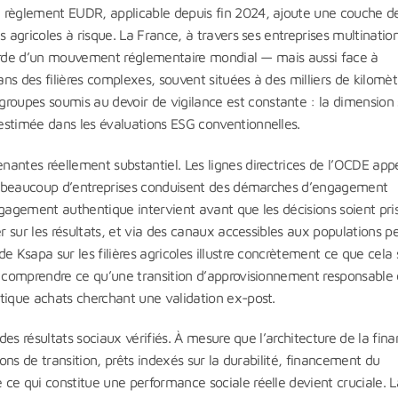
e règlement EUDR, applicable depuis fin 2024, ajoute une couche d
 agricoles à risque. La France, à travers ses entreprises multinatio
t-garde d’un mouvement réglementaire mondial — mais aussi face à
ans des filières complexes, souvent situées à des milliers de kilomèt
oupes soumis au devoir de vigilance est constante : la dimension 
estimée dans les évaluations ESG conventionnelles.
antes réellement substantiel. Les lignes directrices de l’OCDE appe
ts, beaucoup d’entreprises conduisent des démarches d’engagement
ngagement authentique intervient avant que les décisions soient pri
er sur les résultats, et via des canaux accessibles aux populations p
 Ksapa sur les filières agricoles illustre concrètement ce que cela s
ur comprendre ce qu’une transition d’approvisionnement responsable
tique achats cherchant une validation ex-post.
 des résultats sociaux vérifiés. À mesure que l’architecture de la fin
ions de transition, prêts indexés sur la durabilité, financement du
ce qui constitue une performance sociale réelle devient cruciale. L