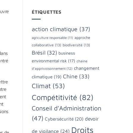
œuvre
ÉTIQUETTES
action climatique
(37)
approche
agriculture responsable
(11)
collaborative
(13)
biodiversité
(13)
Brésil
(32)
dans
business
entré
environmental risk
(17)
chaine
changement
d'apprivoisonnement
(12)
Chine
(33)
climatique
(19)
ttre
Climat
(53)
otre
Compétitivité
(82)
lent
nt
Conseil d’Administration
sions
(47)
devoir
Cybersécurité
(20)
Droits
de vigilance
(24)
es de