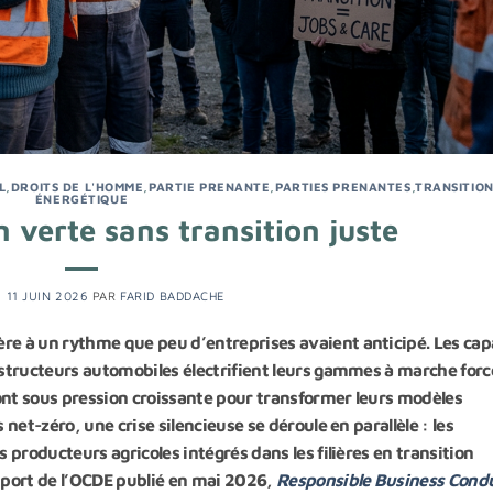
L
,
DROITS DE L'HOMME
,
PARTIE PRENANTE
,
PARTIES PRENANTES
,
TRANSITIO
ÉNERGÉTIQUE
n verte sans transition juste
E
11 JUIN 2026
PAR
FARID BADDACHE
re à un rythme que peu d’entreprises avaient anticipé. Les cap
nstructeurs automobiles électrifient leurs gammes à marche forc
ont sous pression croissante pour transformer leurs modèles
 net-zéro, une crise silencieuse se déroule en parallèle : les
s producteurs agricoles intégrés dans les filières en transition
pport de l’OCDE publié en mai 2026,
Responsible Business Condu