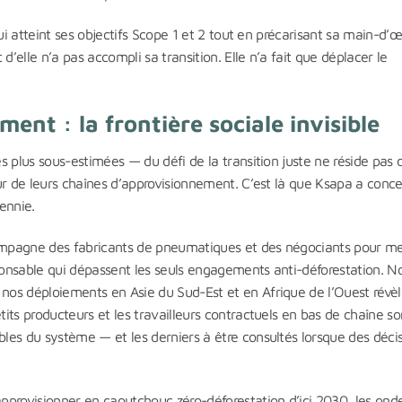
qui atteint ses objectifs Scope 1 et 2 tout en précarisant sa main-d’
elle n’a pas accompli sa transition. Elle n’a fait que déplacer le
ent : la frontière sociale invisible
s plus sous-estimées — du défi de la transition juste ne réside pas 
ur de leurs chaînes d’approvisionnement. C’est là que Ksapa a conc
cennie.
ompagne des fabricants de pneumatiques et des négociants pour me
onsable qui dépassent les seuls engagements anti-déforestation. N
 nos déploiements en Asie du Sud-Est et en Afrique de l’Ouest révè
its producteurs et les travailleurs contractuels en bas de chaîne so
les du système — et les derniers à être consultés lorsque des déci
pprovisionner en caoutchouc zéro-déforestation d’ici 2030, les ond