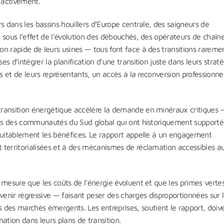
r activement.
s dans les bassins houillers d’Europe centrale, des saigneurs de
 sous l’effet de l’évolution des débouchés, des opérateurs de chaîn
n rapide de leurs usines — tous font face à des transitions rareme
 d’intégrer la planification d’une transition juste dans leurs straté
s et de leurs représentants, un accès à la reconversion professionnel
transition énergétique accélère la demande en minéraux critiques 
dans des communautés du Sud global qui ont historiquement supporté
équitablement les bénéfices. Le rapport appelle à un engagement
 territorialisées et à des mécanismes de réclamation accessibles a
 mesure que les coûts de l’énergie évoluent et que les primes verte
devenir régressive — faisant peser des charges disproportionnées sur 
es marchés émergents. Les entreprises, soutient le rapport, doiv
nation dans leurs plans de transition.