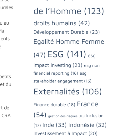
turales
de l’Homme
(123)
droits humains
(42)
ou au
Mal
Développement Durable
(23)
dents
Egalité Homme Femme
e
ESG
(141)
(47)
esg
impact investing
(23)
esg non
financial reporting
(16)
esg
petits
stakeholder engagement
(16)
 et du
Externalités
(106)
France
Finance durable
(18)
rt de
(54)
s CRA
Inclusion
gestion des risques
(10)
Inde
(33)
Indonésie
(32)
(17)
Investissement à Impact
(20)