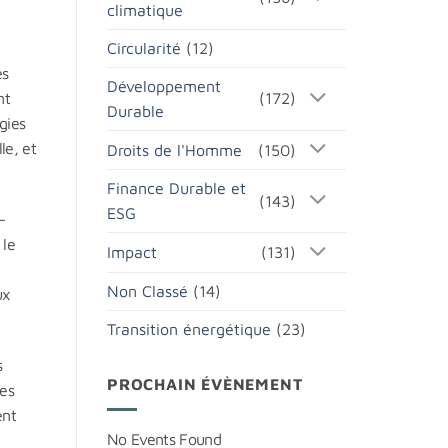
climatique
Circularité
(12)
es
Développement
(172)
nt
Durable
gies
le, et
Droits de l'Homme
(150)
Finance Durable et
(143)
ESG
—
 le
Impact
(131)
Non Classé
(14)
ux
Transition énergétique
(23)
s
PROCHAIN ÉVÈNEMENT
les
ent
No Events Found