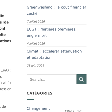
Greenwashing : le coût financier
caché
lle
7 juillet 2026
il de
ont
ECGT : matières premières,
uite
angle mort
rations
4 juillet 2026
Climat : accélérer atténuation
et adaptation
28 juin 2026
(CRA) :
es
catif :
ression
CATÉGORIES
s de
Changement
(156)