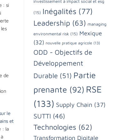
investissement à impact social et esg
 : si
Inégalités
(77)
(15)
i
perte
Leadership
(63)
managing
les
Mexique
environmental risk
(15)
(32)
nouvelle pratique agricole
(13)
ODD - Objectifs de
Développement
Partie
Durable
(51)
se de
RSE
prenante
(92)
ion
(133)
Supply Chain
(37)
sur le
SUTTI
(46)
ains et
Technologies
(62)
 : la
 à
Transformation Digitale