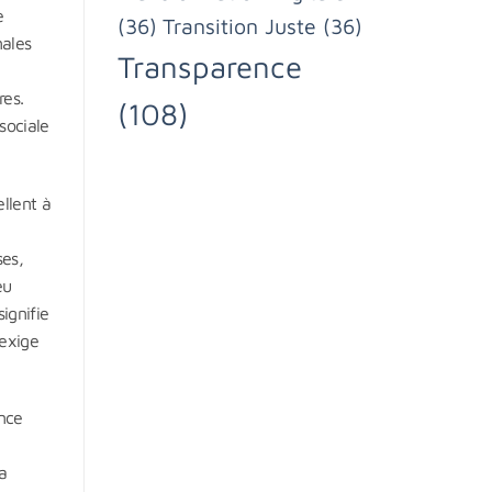
e
(36)
Transition Juste
(36)
nales
Transparence
res.
(108)
sociale
llent à
ses,
eu
ignifie
 exige
ance
a