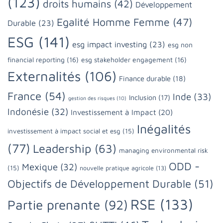
(123)
droits humains
(42)
Développement
Egalité Homme Femme
(47)
Durable
(23)
ESG
(141)
esg impact investing
(23)
esg non
financial reporting
(16)
esg stakeholder engagement
(16)
Externalités
(106)
Finance durable
(18)
France
(54)
Inde
(33)
Inclusion
(17)
gestion des risques
(10)
Indonésie
(32)
Investissement à Impact
(20)
Inégalités
investissement à impact social et esg
(15)
(77)
Leadership
(63)
managing environmental risk
ODD -
Mexique
(32)
(15)
nouvelle pratique agricole
(13)
Objectifs de Développement Durable
(51)
RSE
(133)
Partie prenante
(92)