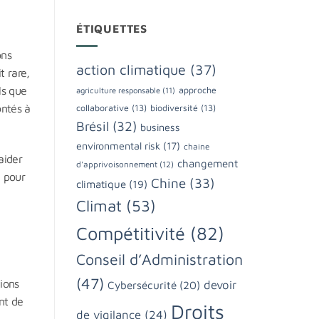
ÉTIQUETTES
ons
action climatique
(37)
t rare,
ls que
approche
agriculture responsable
(11)
ontés à
collaborative
(13)
biodiversité
(13)
Brésil
(32)
business
environmental risk
(17)
chaine
aider
changement
d'apprivoisonnement
(12)
 pour
Chine
(33)
climatique
(19)
Climat
(53)
Compétitivité
(82)
Conseil d’Administration
(47)
ions
devoir
Cybersécurité
(20)
nt de
Droits
de vigilance
(24)