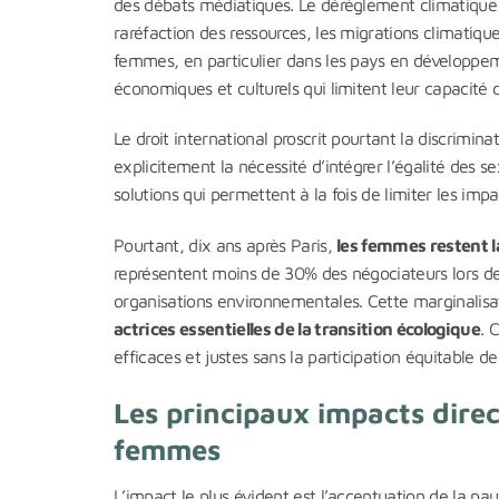
des débats médiatiques. Le dérèglement climatique am
raréfaction des ressources, les migrations climatique
femmes, en particulier dans les pays en développeme
économiques et culturels qui limitent leur capacité 
Le droit international proscrit pourtant la discrimin
explicitement la nécessité d’intégrer l’égalité des 
solutions qui permettent à la fois de limiter les impa
Pourtant, dix ans après Paris,
les femmes restent 
représentent moins de 30% des négociateurs lors de
organisations environnementales. Cette marginalisat
actrices essentielles de la transition écologique
. 
efficaces et justes sans la participation équitable d
Les principaux impacts dire
femmes
L’impact le plus évident est l’accentuation de la 