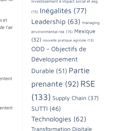
investissement à impact social et esg
Inégalités
(77)
(15)
s et
Leadership
(63)
managing
e l’air
Mexique
environmental risk
(15)
(32)
nouvelle pratique agricole
(13)
ODD - Objectifs de
Développement
Partie
Durable
(51)
mentent
RSE
prenante
(92)
(133)
Supply Chain
(37)
SUTTI
(46)
mentent
Technologies
(62)
Transformation Digitale