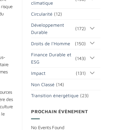
climatique
 risque
du
Circularité
(12)
Développement
(172)
Durable
Droits de l'Homme
(150)
Finance Durable et
us-
(143)
ESG
taire
emmes
Impact
(131)
Non Classé
(14)
sources
Transition énergétique
(23)
ère des
culture
PROCHAIN ÉVÈNEMENT
 le
No Events Found