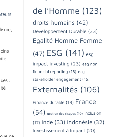
de l’Homme
(123)
ateurs
droits humains
(42)
disme,
Développement Durable
(23)
Egalité Homme Femme
ESG
(141)
oins
(47)
esg
ite
impact investing
(23)
esg non
financial reporting
(16)
esg
stakeholder engagement
(16)
ues :
Externalités
(106)
ité
France
Finance durable
(18)
(54)
Inclusion
gestion des risques
(10)
Inde
(33)
Indonésie
(32)
(17)
Investissement à Impact
(20)
nque de