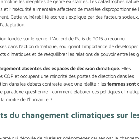
plifie les inégalités de genre existantes. Les catastrophes naturel
s et l’insécurité alimentaire affectent de manière disproportionnée 
nt. Cette vulnérabilité accrue s’explique par des facteurs sociaux
d’adaptation.
ation fondée sur le genre. L’Accord de Paris de 2015 a reconnu
sexes dans l’action climatique, soulignant l’importance de développer
cts climatiques et de rééquilibrer les relations de pouvoir entre les g
largement absentes des espaces de décision climatique.
Elles
s COP et occupent une minorité des postes de direction dans les
ion dans les débats contraste avec une réalité : les
femmes sont 
Ce paradoxe questionne : comment élaborer des politiques climatiq
e la moitié de l’humanité ?
cts du changement climatiques sur le
pauvreté qui découle de plusieurs phénomènes causés par le change