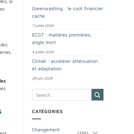
les, la
Greenwashing : le coût financier
les
caché
,
7 juillet 2026
ECGT : matières premières,
angle mort
 des
enres.
4 juillet 2026
Climat : accélérer atténuation
et adaptation
28 juin 2026
des
ues
s
CATÉGORIES
Changement
ment
(156)