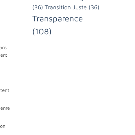
(36)
Transition Juste
(36)
s
Transparence
(108)
dans
ment
ctent
genre
ion