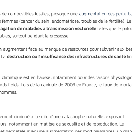
de combustibles fossiles, provoque une
augmentation des perturb
 femmes (cancer du sein, endométriose, troubles de la fertilité). Le
agation de maladies à transmission vectorielle
telles que le palu
bles, surtout pendant la grossesse.
n
augmentent face au manque de ressources pour subvenir aux bes
. La
destruction ou l’insuffisance des infrastructures de santé
lim
climatique est en hausse, notamment pour des raisons physiologiq
ands froids. Lors de la canicule de 2003 en France, le taux de mortal
 hommes.
rtement diminué à la suite d’une catastrophe naturelle, exposant
urs, notamment en matière de sexualité et de reproduction. Le
e et néonatale avec une augmentation des mortinaissances, un ma