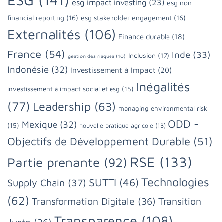
ESG
(141)
esg impact investing
(23)
esg non
financial reporting
(16)
esg stakeholder engagement
(16)
Externalités
(106)
Finance durable
(18)
France
(54)
Inde
(33)
Inclusion
(17)
gestion des risques
(10)
Indonésie
(32)
Investissement à Impact
(20)
Inégalités
investissement à impact social et esg
(15)
(77)
Leadership
(63)
managing environmental risk
ODD -
Mexique
(32)
(15)
nouvelle pratique agricole
(13)
Objectifs de Développement Durable
(51)
RSE
(133)
Partie prenante
(92)
Technologies
SUTTI
(46)
Supply Chain
(37)
(62)
Transformation Digitale
(36)
Transition
Transparence
(108)
Juste
(36)