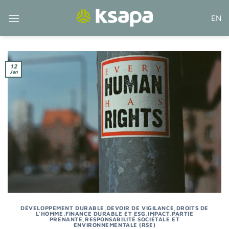
Passer
EN
au
contenu
12
Jan
DÉVELOPPEMENT DURABLE
,
DEVOIR DE VIGILANCE
,
DROITS DE
L'HOMME
,
FINANCE DURABLE ET ESG
,
IMPACT
,
PARTIE
PRENANTE
,
RESPONSABILITÉ SOCIÉTALE ET
ENVIRONNEMENTALE (RSE)