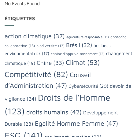
No Events Found
ÉTIQUETTES
action climatique
(37)
approche
agriculture responsable
(11)
Brésil
(32)
business
collaborative
(13)
biodiversité
(13)
changement
environmental risk
(17)
chaine d'apprivoisonnement
(12)
Climat
(53)
Chine
(33)
climatique
(19)
Compétitivité
(82)
Conseil
d’Administration
(47)
devoir de
Cybersécurité
(20)
Droits de l’Homme
vigilance
(24)
(123)
droits humains
(42)
Développement
Egalité Homme Femme
(47)
Durable
(23)
ESG
(141)
esg impact investing
(23)