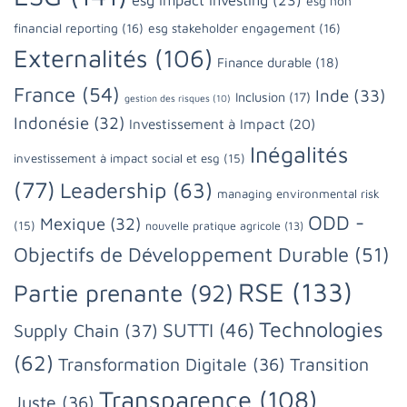
esg non
financial reporting
(16)
esg stakeholder engagement
(16)
Externalités
(106)
Finance durable
(18)
France
(54)
Inde
(33)
Inclusion
(17)
gestion des risques
(10)
Indonésie
(32)
Investissement à Impact
(20)
Inégalités
investissement à impact social et esg
(15)
(77)
Leadership
(63)
managing environmental risk
ODD -
Mexique
(32)
(15)
nouvelle pratique agricole
(13)
Objectifs de Développement Durable
(51)
RSE
(133)
Partie prenante
(92)
Technologies
SUTTI
(46)
Supply Chain
(37)
(62)
Transformation Digitale
(36)
Transition
Transparence
(108)
Juste
(36)