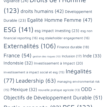
vigilance
(24)
(123)
droits humains
(42)
Développement
Egalité Homme Femme
(47)
Durable
(23)
ESG
(141)
esg impact investing
(23)
esg non
financial reporting
(16)
esg stakeholder engagement
(16)
Externalités
(106)
Finance durable
(18)
France
(54)
Inde
(33)
Inclusion
(17)
gestion des risques
(10)
Indonésie
(32)
Investissement à Impact
(20)
Inégalités
investissement à impact social et esg
(15)
(77)
Leadership
(63)
managing environmental risk
ODD -
Mexique
(32)
(15)
nouvelle pratique agricole
(13)
Objectifs de Développement Durable
(51)