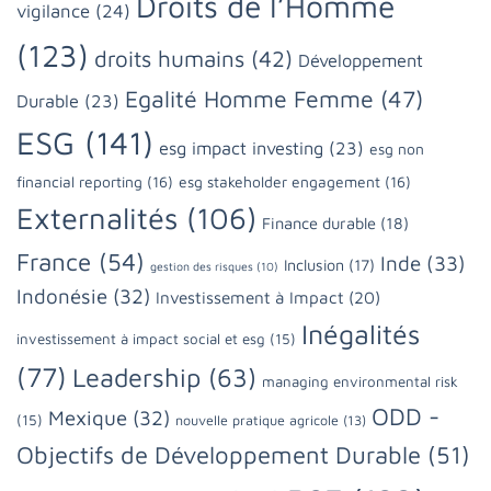
Droits de l’Homme
vigilance
(24)
(123)
droits humains
(42)
Développement
Egalité Homme Femme
(47)
Durable
(23)
ESG
(141)
esg impact investing
(23)
esg non
financial reporting
(16)
esg stakeholder engagement
(16)
Externalités
(106)
Finance durable
(18)
France
(54)
Inde
(33)
Inclusion
(17)
gestion des risques
(10)
Indonésie
(32)
Investissement à Impact
(20)
Inégalités
investissement à impact social et esg
(15)
(77)
Leadership
(63)
managing environmental risk
ODD -
Mexique
(32)
(15)
nouvelle pratique agricole
(13)
Objectifs de Développement Durable
(51)