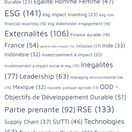
Egalité Homme Femme
(47)
Durable
(23)
ESG
(141)
esg impact investing
(23)
esg non
financial reporting
(16)
esg stakeholder engagement
(16)
Externalités
(106)
Finance durable
(18)
France
(54)
Inde
(33)
Inclusion
(17)
gestion des risques
(10)
Indonésie
(32)
Investissement à Impact
(20)
Inégalités
investissement à impact social et esg
(15)
(77)
Leadership
(63)
managing environmental risk
ODD -
Mexique
(32)
(15)
nouvelle pratique agricole
(13)
Objectifs de Développement Durable
(51)
RSE
(133)
Partie prenante
(92)
Technologies
SUTTI
(46)
Supply Chain
(37)