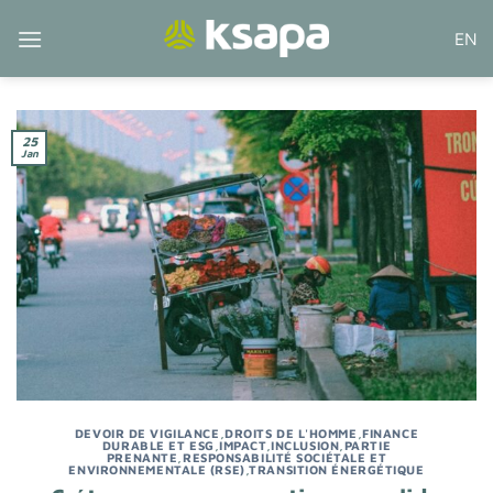
Passer
EN
au
contenu
25
Jan
DEVOIR DE VIGILANCE
,
DROITS DE L'HOMME
,
FINANCE
DURABLE ET ESG
,
IMPACT
,
INCLUSION
,
PARTIE
PRENANTE
,
RESPONSABILITÉ SOCIÉTALE ET
ENVIRONNEMENTALE (RSE)
,
TRANSITION ÉNERGÉTIQUE