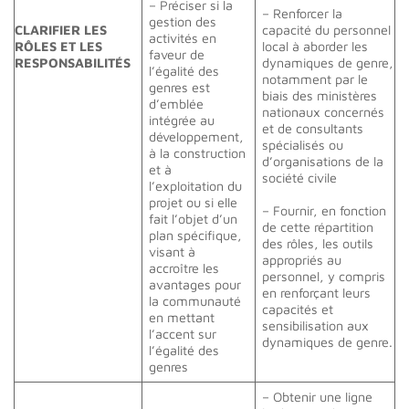
– Préciser si la
– Renforcer la
gestion des
CLARIFIER LES
capacité du personnel
activités en
RÔLES ET LES
local à aborder les
faveur de
RESPONSABILITÉS
dynamiques de genre,
l’égalité des
notamment par le
genres est
biais des ministères
d’emblée
nationaux concernés
intégrée au
et de consultants
développement,
spécialisés ou
à la construction
d’organisations de la
et à
société civile
l’exploitation du
projet ou si elle
– Fournir, en fonction
fait l’objet d’un
de cette répartition
plan spécifique,
des rôles, les outils
visant à
appropriés au
accroître les
personnel, y compris
avantages pour
en renforçant leurs
la communauté
capacités et
en mettant
sensibilisation aux
l’accent sur
dynamiques de genre.
l’égalité des
genres
– Obtenir une ligne