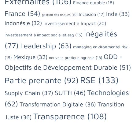
Externalités
(106)
Finance durable
(18)
France
(54)
Inde
(33)
Inclusion
(17)
gestion des risques
(10)
Indonésie
(32)
Investissement à Impact
(20)
Inégalités
investissement à impact social et esg
(15)
(77)
Leadership
(63)
managing environmental risk
ODD -
Mexique
(32)
(15)
nouvelle pratique agricole
(13)
Objectifs de Développement Durable
(51)
RSE
(133)
Partie prenante
(92)
Technologies
SUTTI
(46)
Supply Chain
(37)
(62)
Transformation Digitale
(36)
Transition
Transparence
(108)
Juste
(36)