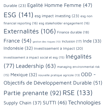
Egalité Homme Femme
(47)
Durable
(23)
ESG
(141)
esg impact investing
(23)
esg non
financial reporting
(16)
esg stakeholder engagement
(16)
Externalités
(106)
Finance durable
(18)
France
(54)
Inde
(33)
Inclusion
(17)
gestion des risques
(10)
Indonésie
(32)
Investissement à Impact
(20)
Inégalités
investissement à impact social et esg
(15)
(77)
Leadership
(63)
managing environmental risk
ODD -
Mexique
(32)
(15)
nouvelle pratique agricole
(13)
Objectifs de Développement Durable
(51)
RSE
(133)
Partie prenante
(92)
Technologies
SUTTI
(46)
Supply Chain
(37)