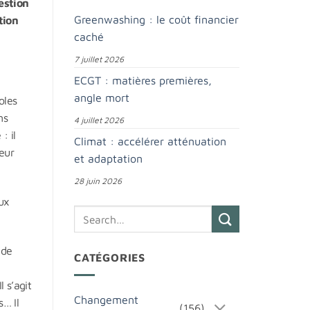
estion
Greenwashing : le coût financier
tion
caché
7 juillet 2026
ECGT : matières premières,
angle mort
oles
ns
4 juillet 2026
: il
Climat : accélérer atténuation
eur
et adaptation
28 juin 2026
aux
 de
CATÉGORIES
l s’agit
Changement
s… Il
(156)