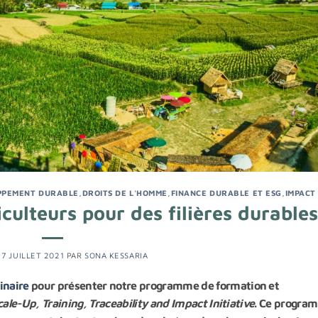
PPEMENT DURABLE
,
DROITS DE L'HOMME
,
FINANCE DURABLE ET ESG
,
IMPACT
culteurs pour des filières durables
E
7 JUILLET 2021
PAR
SONA KESSARIA
inaire
pour présenter notre programme de formation et
cale-Up, Training, Traceability and Impact Initiative
. Ce progra