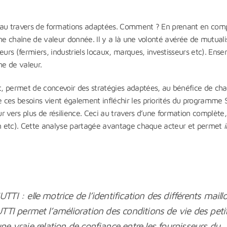
, au travers de formations adaptées. Comment ? En prenant en comp
ne chaîne de valeur donnée. Il y a là une volonté avérée de mutuali
eurs (fermiers, industriels locaux, marques, investisseurs etc). Ense
ne de valeur.
t, permet de concevoir des stratégies adaptées, au bénéfice de ch
 ces besoins vient également infléchir les priorités du programme 
r vers plus de résilience. Ceci au travers d’une formation complète,
ion etc). Cette analyse partagée avantage chaque acteur et permet
i
TI : elle motrice de l’identification des différents maill
TTI permet l’amélioration des conditions de vie des peti
e vraie relation de confiance entre les fournisseurs du