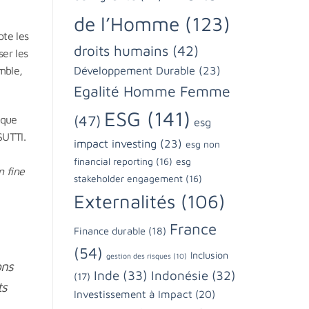
de l’Homme
(123)
te les
droits humains
(42)
ser les
Développement Durable
(23)
mble,
Egalité Homme Femme
ESG
(141)
(47)
aque
esg
SUTTI.
impact investing
(23)
esg non
financial reporting
(16)
esg
n fine
stakeholder engagement
(16)
Externalités
(106)
France
Finance durable
(18)
(54)
Inclusion
gestion des risques
(10)
ons
Inde
(33)
Indonésie
(32)
(17)
ts
Investissement à Impact
(20)