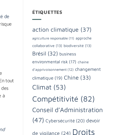
ÉTIQUETTES
ité de
risque
action climatique
(37)
approche
agriculture responsable
(11)
collaborative
(13)
biodiversité
(13)
Brésil
(32)
business
environmental risk
(17)
chaine
changement
d'apprivoisonnement
(12)
ce
Chine
(33)
climatique
(19)
En tout
Climat
(53)
 des
e à
Compétitivité
(82)
Conseil d’Administration
(47)
devoir
Cybersécurité
(20)
and
Droits
de vigilance
(24)