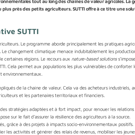
ironnementales tout au long des chaînes de valeur agricoles. La g
 plus près des petits agriculteurs. SUTTI offre à ce titre une solu
ative SUTTI
griculteurs. Le programme aborde principalement les pratiques agric
ces. Le changement climatique menace indubitablement les productio
 de certaines régions. Le recours aux
nature-based solutions
s’impose 
I. Cela permet aux populations les plus vulnérables de conforter l
x et environnementaux.
mpliqués de la chaine de valeur. Cela va des acheteurs industriels, 
iculteurs et les partenaires territoriaux et financiers.
 des stratégies adaptées et à fort impact, pour renouer les relations
se sur le fait d’assurer la résilience des agriculteurs à la source.
tés, grâce à des projets à impacts socio-environnementaux positifs. I
 les activités et générer des relais de revenus, mobiliser les jeune