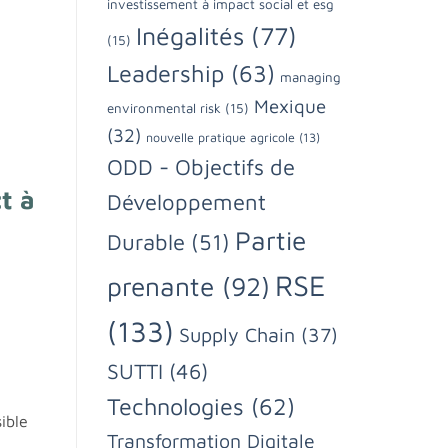
investissement à impact social et esg
Inégalités
(77)
(15)
Leadership
(63)
managing
Mexique
environmental risk
(15)
(32)
nouvelle pratique agricole
(13)
ODD - Objectifs de
ct à
Développement
Partie
Durable
(51)
RSE
prenante
(92)
(133)
Supply Chain
(37)
SUTTI
(46)
Technologies
(62)
ible
Transformation Digitale