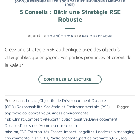
(ODD)
,
RESPONSABILITÉ SOCIÉTALE ET ENVIRONNEMENTALE
(RSE)
5 Conseils : Bâtir une Stratégie RSE
Robuste
PUBLIÉ LE
20 AOÛT 2019
PAR
FARID BADDACHE
Créez une stratégie RSE authentique avec des objectifs
atteignables qui engagent vos parties prenantes et créent de
la valeur
CONTINUER LA LECTURE
→
Posté dans
Impact
,
Objectifs de Développement Durable
(ODD)
,
Responsabilité Sociétale et Environnementale (RSE)
|
Tagged
approche collaborative
,
business environmental
risk
,
Climat
,
Compétitivité
,
contribution positive
,
Développement
Durable
,
Droits de l’Homme
,
entreprise à
mission
,
ESG
,
Externalités
,
France
,
impact
,
Inégalités
,
Leadership
,
managing
environmental risk
,
ODD
,
Partie prenante
,
parties prenantes
,
RSE
,
sdg