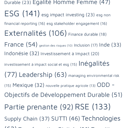
Egalité Homme Femme
(47)
Durable
(23)
ESG
(141)
esg impact investing
(23)
esg non
financial reporting
(16)
esg stakeholder engagement
(16)
Externalités
(106)
Finance durable
(18)
France
(54)
Inde
(33)
Inclusion
(17)
gestion des risques
(10)
Indonésie
(32)
Investissement à Impact
(20)
Inégalités
investissement à impact social et esg
(15)
(77)
Leadership
(63)
managing environmental risk
ODD -
Mexique
(32)
(15)
nouvelle pratique agricole
(13)
Objectifs de Développement Durable
(51)
RSE
(133)
Partie prenante
(92)
Technologies
SUTTI
(46)
Supply Chain
(37)