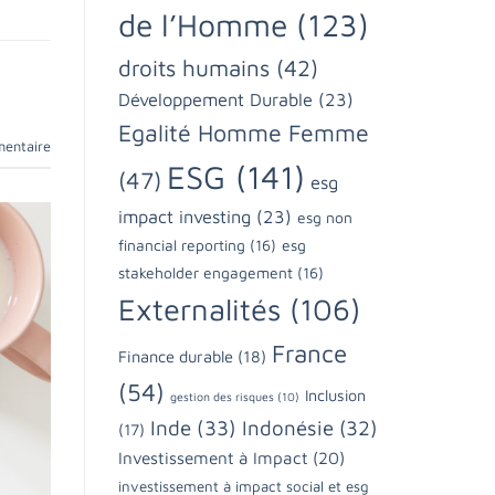
de l’Homme
(123)
droits humains
(42)
Développement Durable
(23)
Egalité Homme Femme
mentaire
ESG
(141)
(47)
esg
impact investing
(23)
esg non
financial reporting
(16)
esg
stakeholder engagement
(16)
Externalités
(106)
France
Finance durable
(18)
(54)
Inclusion
gestion des risques
(10)
Inde
(33)
Indonésie
(32)
(17)
Investissement à Impact
(20)
investissement à impact social et esg