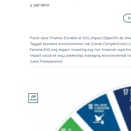
y parvenir
C
Posté dans
Finance Durable et ESG
,
Impact
,
Objectifs de Dé
Tagged
business environmental risk
,
Climat
,
Compétitivité
,
Co
Femme
,
ESG
,
esg impact investing
,
esg non financial reportin
impact social et esg
,
Leadership
,
managing environmental ri
Juste
,
Transparence
08
Août