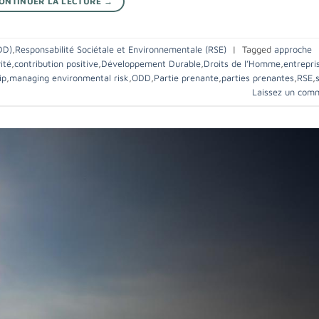
ONTINUER LA LECTURE
→
DD)
,
Responsabilité Sociétale et Environnementale (RSE)
|
Tagged
approche
ité
,
contribution positive
,
Développement Durable
,
Droits de l’Homme
,
entrepri
ip
,
managing environmental risk
,
ODD
,
Partie prenante
,
parties prenantes
,
RSE
,
Laissez un com