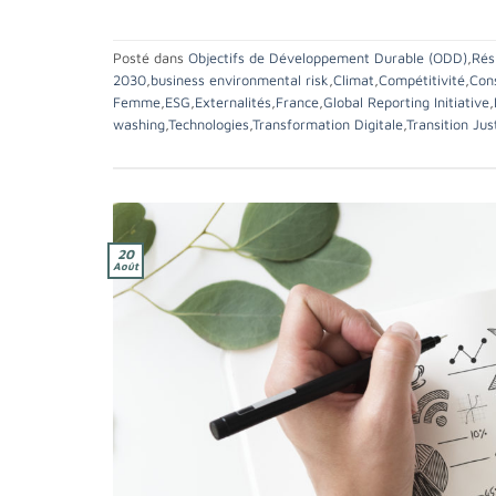
Posté dans
Objectifs de Développement Durable (ODD)
,
Rés
2030
,
business environmental risk
,
Climat
,
Compétitivité
,
Cons
Femme
,
ESG
,
Externalités
,
France
,
Global Reporting Initiative
,
washing
,
Technologies
,
Transformation Digitale
,
Transition Jus
20
Août