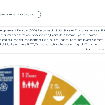
ONTINUER LA LECTURE
→
veloppement Durable (ODD)
,
Responsabilité Sociétale et Environnementale (RS
nseil d’Administration
,
Cybersécurité
,
Droits de l’Homme
,
Egalité Homme
g
,
esg stakeholder engagement
,
Externalités
,
France
,
Inégalités
,
investissement 
sk
,
RSE
,
sdg washing
,
SUTTI
,
Technologies
,
Transformation Digitale
,
Transition
Laissez un com