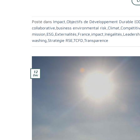
C
Posté dans
Impact
,
Objectifs de Développement Durable (O
collaborative
,
business environmental risk
,
Climat
,
Compétitiv
mission
,
ESG
,
Externalités
,
France
,
impact
,
Inégalités
,
Leadersh
washing
,
Stratégie RSE
,
TCFD
,
Transparence
12
Déc