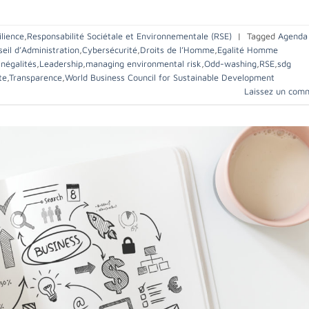
ilience
,
Responsabilité Sociétale et Environnementale (RSE)
|
Tagged
Agenda
eil d’Administration
,
Cybersécurité
,
Droits de l’Homme
,
Egalité Homme
Inégalités
,
Leadership
,
managing environmental risk
,
Odd-washing
,
RSE
,
sdg
te
,
Transparence
,
World Business Council for Sustainable Development
Laissez un com