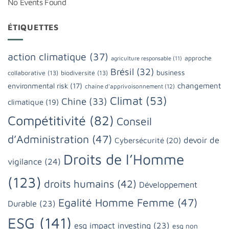
No Events Found
ÉTIQUETTES
action climatique
(37)
approche
agriculture responsable
(11)
Brésil
(32)
business
collaborative
(13)
biodiversité
(13)
changement
environmental risk
(17)
chaine d'apprivoisonnement
(12)
Climat
(53)
Chine
(33)
climatique
(19)
Compétitivité
(82)
Conseil
d’Administration
(47)
devoir de
Cybersécurité
(20)
Droits de l’Homme
vigilance
(24)
(123)
droits humains
(42)
Développement
Egalité Homme Femme
(47)
Durable
(23)
ESG
(141)
esg impact investing
(23)
esg non