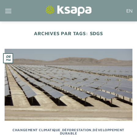
Passer
EN
au
contenu
ARCHIVES PAR TAGS:
SDGS
06
Mai
CHANGEMENT CLIMATIQUE
,
DÉFORESTATION
,
DÉVELOPPEMENT
DURABLE