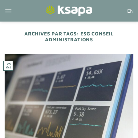
Passer
EN
au
contenu
ARCHIVES PAR TAGS:
ESG CONSEIL
ADMINISTRATIONS
25
Oct