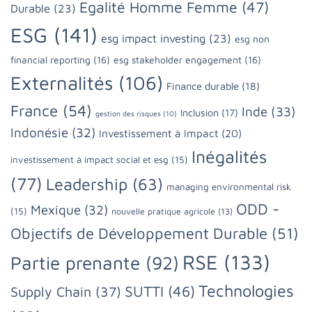
Egalité Homme Femme
(47)
Durable
(23)
ESG
(141)
esg impact investing
(23)
esg non
financial reporting
(16)
esg stakeholder engagement
(16)
Externalités
(106)
Finance durable
(18)
France
(54)
Inde
(33)
Inclusion
(17)
gestion des risques
(10)
Indonésie
(32)
Investissement à Impact
(20)
Inégalités
investissement à impact social et esg
(15)
(77)
Leadership
(63)
managing environmental risk
ODD -
Mexique
(32)
(15)
nouvelle pratique agricole
(13)
Objectifs de Développement Durable
(51)
RSE
(133)
Partie prenante
(92)
Technologies
SUTTI
(46)
Supply Chain
(37)