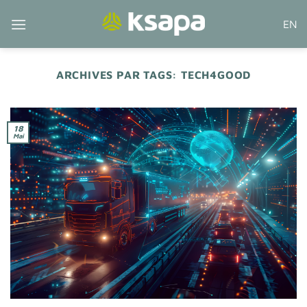
Passer
EN
au
contenu
ARCHIVES PAR TAGS:
TECH4GOOD
18
Mai