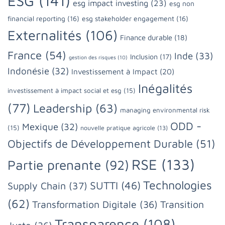
ESG
(141)
esg impact investing
(23)
esg non
financial reporting
(16)
esg stakeholder engagement
(16)
Externalités
(106)
Finance durable
(18)
France
(54)
Inde
(33)
Inclusion
(17)
gestion des risques
(10)
Indonésie
(32)
Investissement à Impact
(20)
Inégalités
investissement à impact social et esg
(15)
(77)
Leadership
(63)
managing environmental risk
ODD -
Mexique
(32)
(15)
nouvelle pratique agricole
(13)
Objectifs de Développement Durable
(51)
RSE
(133)
Partie prenante
(92)
Technologies
SUTTI
(46)
Supply Chain
(37)
(62)
Transformation Digitale
(36)
Transition
Transparence
(108)