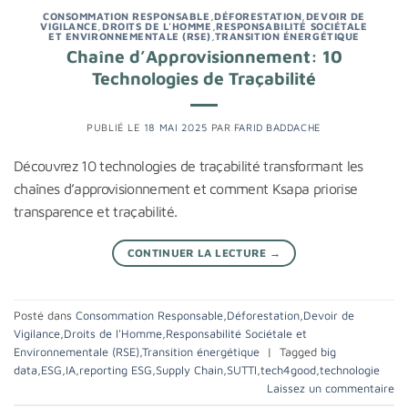
CONSOMMATION RESPONSABLE
,
DÉFORESTATION
,
DEVOIR DE
VIGILANCE
,
DROITS DE L'HOMME
,
RESPONSABILITÉ SOCIÉTALE
ET ENVIRONNEMENTALE (RSE)
,
TRANSITION ÉNERGÉTIQUE
Chaîne d’Approvisionnement: 10
Technologies de Traçabilité
PUBLIÉ LE
18 MAI 2025
PAR
FARID BADDACHE
Découvrez 10 technologies de traçabilité transformant les
chaînes d’approvisionnement et comment Ksapa priorise
transparence et traçabilité.
CONTINUER LA LECTURE
→
Posté dans
Consommation Responsable
,
Déforestation
,
Devoir de
Vigilance
,
Droits de l'Homme
,
Responsabilité Sociétale et
Environnementale (RSE)
,
Transition énergétique
|
Tagged
big
data
,
ESG
,
IA
,
reporting ESG
,
Supply Chain
,
SUTTI
,
tech4good
,
technologie
Laissez un commentaire