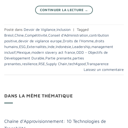
CONTINUER LA LECTURE
→
Posté dans
Devoir de Vigilance
,
Inclusion
|
Tagged
Brésil
,
Chine
,
Compétitivité
,
Conseil d’Administration
,
contribution
positive
,
devoir de vigilance europe
,
Droits de l’Homme
,
droits
humains
,
ESG
,
Externalités
,
Inde
,
Indonésie
,
Leadership
,
management
inclusif
,
Mexique
,
modern slavery act france
,
ODD - Objectifs de
Développement Durable
,
Partie prenante
,
parties
prenantes
,
resilience
,
RSE
,
Supply Chain
,
tech4good
,
Transparence
Laissez un commentaire
DANS LA MÊME THÉMATIQUE
Chaîne d’Approvisionnement: 10 Technologies de