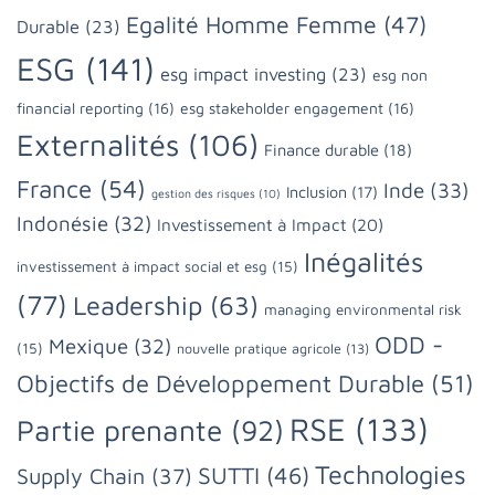
Egalité Homme Femme
(47)
Durable
(23)
ESG
(141)
esg impact investing
(23)
esg non
financial reporting
(16)
esg stakeholder engagement
(16)
Externalités
(106)
Finance durable
(18)
France
(54)
Inde
(33)
Inclusion
(17)
gestion des risques
(10)
Indonésie
(32)
Investissement à Impact
(20)
Inégalités
investissement à impact social et esg
(15)
(77)
Leadership
(63)
managing environmental risk
ODD -
Mexique
(32)
(15)
nouvelle pratique agricole
(13)
Objectifs de Développement Durable
(51)
RSE
(133)
Partie prenante
(92)
Technologies
SUTTI
(46)
Supply Chain
(37)