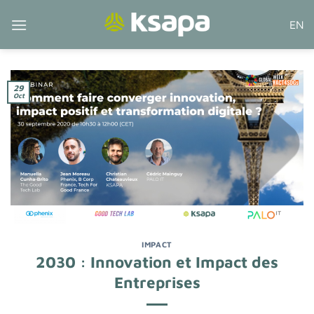
Passer
EN
au
contenu
29
Oct
IMPACT
2030 : Innovation et Impact des
Entreprises