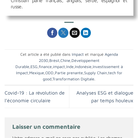
Christian parle français, anglais, serbe, espagnol et
russe.
Cet article a été publié dans
Impact
et marqué
Agenda
2030
,
Brésil
,
Chine
,
Développement
Durable
,
ESG
,
finance
,
impact
,
Inde
,
Indonésie
,
Investissement à
Impact
,
Mexique
,
ODD
,
Partie prenante
,
Supply Chain
,
tech for
good
,
Transformation Digitale
.
Covid-19 : La révolution de
Analyses ESG et dialogue
l’économie circulaire
par temps houleux
Laisser un commentaire
Votre adresse e-mail ne sera pas publiée.
Les champs