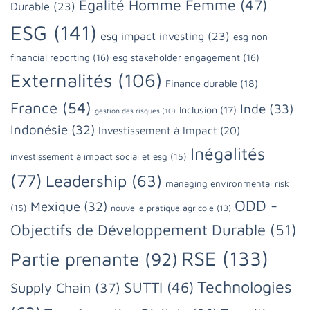
Egalité Homme Femme
(47)
Durable
(23)
ESG
(141)
esg impact investing
(23)
esg non
financial reporting
(16)
esg stakeholder engagement
(16)
Externalités
(106)
Finance durable
(18)
France
(54)
Inde
(33)
Inclusion
(17)
gestion des risques
(10)
Indonésie
(32)
Investissement à Impact
(20)
Inégalités
investissement à impact social et esg
(15)
(77)
Leadership
(63)
managing environmental risk
ODD -
Mexique
(32)
(15)
nouvelle pratique agricole
(13)
Objectifs de Développement Durable
(51)
RSE
(133)
Partie prenante
(92)
Technologies
SUTTI
(46)
Supply Chain
(37)