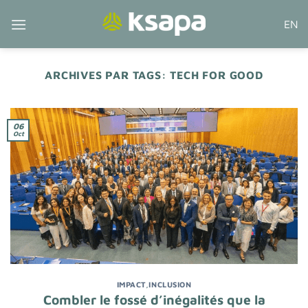
Passer
EN
au
contenu
ARCHIVES PAR TAGS:
TECH FOR GOOD
06
Oct
IMPACT
,
INCLUSION
Combler le fossé d’inégalités que la