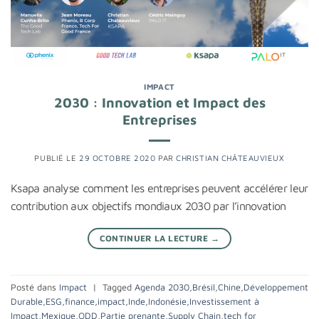
IMPACT
2030 : Innovation et Impact des
Entreprises
PUBLIÉ LE
29 OCTOBRE 2020
PAR
CHRISTIAN CHÂTEAUVIEUX
Ksapa analyse comment les entreprises peuvent accélérer leur
contribution aux objectifs mondiaux 2030 par l’innovation
CONTINUER LA LECTURE
→
Posté dans
Impact
|
Tagged
Agenda 2030
,
Brésil
,
Chine
,
Développement
Durable
,
ESG
,
finance
,
impact
,
Inde
,
Indonésie
,
Investissement à
Impact
,
Mexique
,
ODD
,
Partie prenante
,
Supply Chain
,
tech for