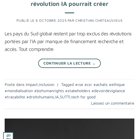
révolution IA pourrait créer
PUBLIÉ LE
6 OCTOBRE 2025
PAR
CHRISTIAN CHÂTEAUVIEUX
Les pays du Sud global restent par trop exclus des révolutions
portées par l’IA par manque de financement recherche et
accès. Tout comprendre
CONTINUER LA LECTURE
→
Posté dans
Impact
,
Inclusion
|
Tagged
#rse #csr #achats #ethique
#mondialisation #bizhumanrights #stakeholders #devoirdevigilance
#tracabilite #droitshumains
,
IA
,
SUTTI
,
tech for good
Laissez un commentaire
01
Mai