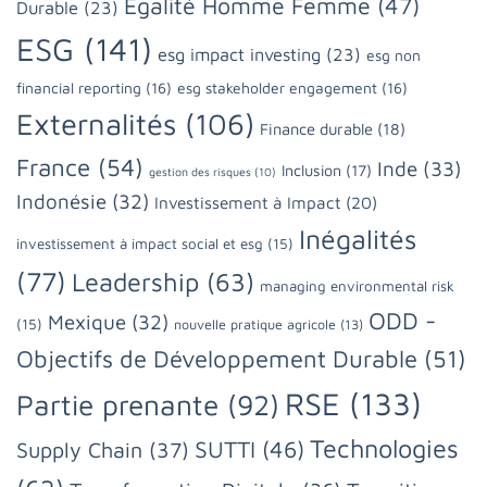
Egalité Homme Femme
(47)
Durable
(23)
ESG
(141)
esg impact investing
(23)
esg non
financial reporting
(16)
esg stakeholder engagement
(16)
Externalités
(106)
Finance durable
(18)
France
(54)
Inde
(33)
Inclusion
(17)
gestion des risques
(10)
Indonésie
(32)
Investissement à Impact
(20)
Inégalités
investissement à impact social et esg
(15)
(77)
Leadership
(63)
managing environmental risk
ODD -
Mexique
(32)
(15)
nouvelle pratique agricole
(13)
Objectifs de Développement Durable
(51)
RSE
(133)
Partie prenante
(92)
Technologies
SUTTI
(46)
Supply Chain
(37)