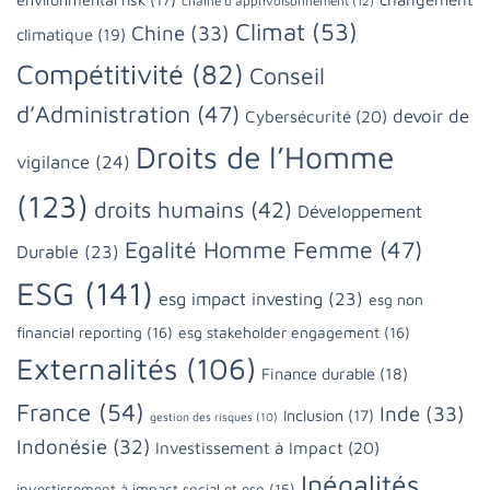
chaine d'apprivoisonnement
(12)
Climat
(53)
Chine
(33)
climatique
(19)
Compétitivité
(82)
Conseil
d’Administration
(47)
devoir de
Cybersécurité
(20)
Droits de l’Homme
vigilance
(24)
(123)
droits humains
(42)
Développement
Egalité Homme Femme
(47)
Durable
(23)
ESG
(141)
esg impact investing
(23)
esg non
financial reporting
(16)
esg stakeholder engagement
(16)
Externalités
(106)
Finance durable
(18)
France
(54)
Inde
(33)
Inclusion
(17)
gestion des risques
(10)
Indonésie
(32)
Investissement à Impact
(20)
Inégalités
investissement à impact social et esg
(15)