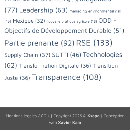
(77)
Leadership
(63)
managing environmental risk
ODD -
Mexique
(32)
(15)
nouvelle pratique agricole
(13)
Objectifs de Développement Durable
(51)
RSE
(133)
Partie prenante
(92)
Technologies
SUTTI
(46)
Supply Chain
(37)
(62)
Transformation Digitale
(36)
Transition
Transparence
(108)
Juste
(36)
Mentions légales / CGU
| Copyright 2026 ©
Ksapa
| Conception
web
Xavier Kain