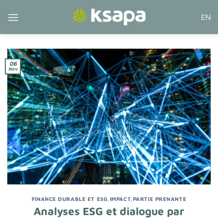
Passer
EN
au
contenu
06
Nov
FINANCE DURABLE ET ESG
,
IMPACT
,
PARTIE PRENANTE
Analyses ESG et dialogue par