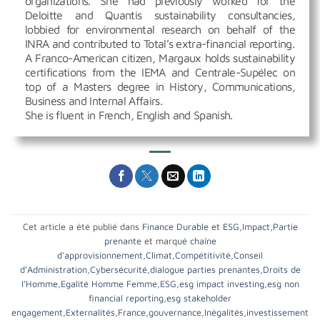
organizations. She had previously worked for the
Deloitte and Quantis sustainability consultancies,
lobbied for environmental research on behalf of the
INRA and contributed to Total’s extra-financial reporting.
A Franco-American citizen, Margaux holds sustainability
certifications from the IEMA and Centrale-Supélec on
top of a Masters degree in History, Communications,
Business and Internal Affairs.
She is fluent in French, English and Spanish.
Cet article a été publié dans
Finance Durable et ESG
,
Impact
,
Partie
prenante
et marqué
chaîne
d'approvisionnement
,
Climat
,
Compétitivité
,
Conseil
d’Administration
,
Cybersécurité
,
dialogue parties prenantes
,
Droits de
l’Homme
,
Egalité Homme Femme
,
ESG
,
esg impact investing
,
esg non
financial reporting
,
esg stakeholder
engagement
,
Externalités
,
France
,
gouvernance
,
Inégalités
,
investissement