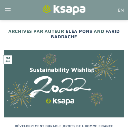
Passer
EN
au
contenu
ARCHIVES PAR AUTEUR
ELÉA PONS
AND
FARID
BADDACHE
04
Jan
DÉVELOPPEMENT DURABLE
,
DROITS DE L'HOMME
,
FINANCE