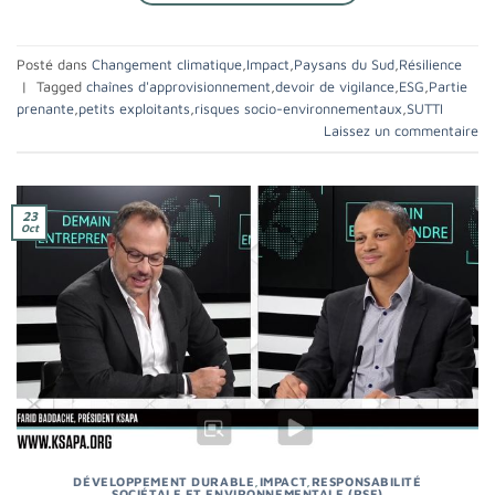
Posté dans
Changement climatique
,
Impact
,
Paysans du Sud
,
Résilience
|
Tagged
chaînes d'approvisionnement
,
devoir de vigilance
,
ESG
,
Partie
prenante
,
petits exploitants
,
risques socio-environnementaux
,
SUTTI
Laissez un commentaire
23
Oct
DÉVELOPPEMENT DURABLE
,
IMPACT
,
RESPONSABILITÉ
SOCIÉTALE ET ENVIRONNEMENTALE (RSE)