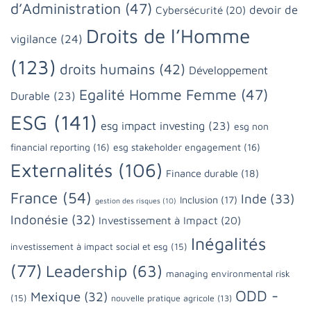
d’Administration
(47)
devoir de
Cybersécurité
(20)
Droits de l’Homme
vigilance
(24)
(123)
droits humains
(42)
Développement
Egalité Homme Femme
(47)
Durable
(23)
ESG
(141)
esg impact investing
(23)
esg non
financial reporting
(16)
esg stakeholder engagement
(16)
Externalités
(106)
Finance durable
(18)
France
(54)
Inde
(33)
Inclusion
(17)
gestion des risques
(10)
Indonésie
(32)
Investissement à Impact
(20)
Inégalités
investissement à impact social et esg
(15)
(77)
Leadership
(63)
managing environmental risk
ODD -
Mexique
(32)
(15)
nouvelle pratique agricole
(13)