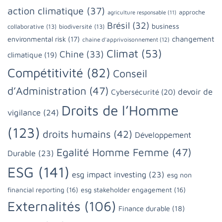
action climatique
(37)
approche
agriculture responsable
(11)
Brésil
(32)
business
collaborative
(13)
biodiversité
(13)
changement
environmental risk
(17)
chaine d'apprivoisonnement
(12)
Climat
(53)
Chine
(33)
climatique
(19)
Compétitivité
(82)
Conseil
d’Administration
(47)
devoir de
Cybersécurité
(20)
Droits de l’Homme
vigilance
(24)
(123)
droits humains
(42)
Développement
Egalité Homme Femme
(47)
Durable
(23)
ESG
(141)
esg impact investing
(23)
esg non
financial reporting
(16)
esg stakeholder engagement
(16)
Externalités
(106)
Finance durable
(18)