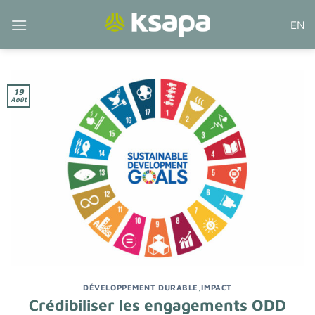
Passer
EN
au
contenu
19
Août
DÉVELOPPEMENT DURABLE
,
IMPACT
Crédibiliser les engagements ODD