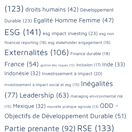
(123)
droits humains
(42)
Développement
Egalité Homme Femme
(47)
Durable
(23)
ESG
(141)
esg impact investing
(23)
esg non
financial reporting
(16)
esg stakeholder engagement
(16)
Externalités
(106)
Finance durable
(18)
France
(54)
Inde
(33)
Inclusion
(17)
gestion des risques
(10)
Indonésie
(32)
Investissement à Impact
(20)
Inégalités
investissement à impact social et esg
(15)
(77)
Leadership
(63)
managing environmental risk
ODD -
Mexique
(32)
(15)
nouvelle pratique agricole
(13)
Objectifs de Développement Durable
(51)
RSE
(133)
Partie prenante
(92)