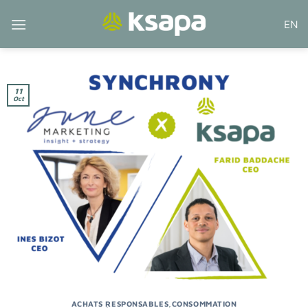
Passer
EN
au
contenu
11
Oct
ACHATS RESPONSABLES
,
CONSOMMATION