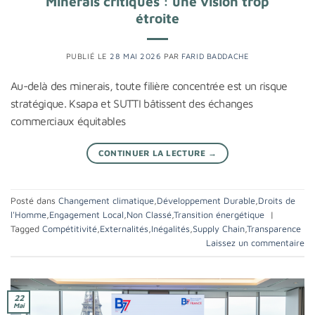
Minerais critiques : une vision trop
étroite
PUBLIÉ LE
28 MAI 2026
PAR
FARID BADDACHE
Au-delà des minerais, toute filière concentrée est un risque
stratégique. Ksapa et SUTTI bâtissent des échanges
commerciaux équitables
CONTINUER LA LECTURE
→
Posté dans
Changement climatique
,
Développement Durable
,
Droits de
l'Homme
,
Engagement Local
,
Non Classé
,
Transition énergétique
|
Tagged
Compétitivité
,
Externalités
,
Inégalités
,
Supply Chain
,
Transparence
Laissez un commentaire
22
Mai