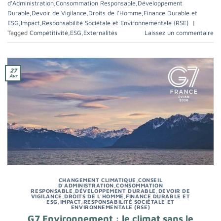
d'Administration
,
Consommation Responsable
,
Développement
Durable
,
Devoir de Vigilance
,
Droits de l'Homme
,
Finance Durable et
ESG
,
Impact
,
Responsabilité Sociétale et Environnementale (RSE)
|
Tagged
Compétitivité
,
ESG
,
Externalités
Laissez un commentaire
27
Avr
CHANGEMENT CLIMATIQUE
,
CONSEIL
D'ADMINISTRATION
,
CONSOMMATION
RESPONSABLE
,
DÉVELOPPEMENT DURABLE
,
DEVOIR DE
VIGILANCE
,
DROITS DE L'HOMME
,
FINANCE DURABLE ET
ESG
,
IMPACT
,
RESPONSABILITÉ SOCIÉTALE ET
ENVIRONNEMENTALE (RSE)
G7 Environnement : le climat sans le