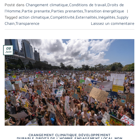
Posté dans
Changement climatique
,
Conditions de travail
,
Droits de
l'Homme
,
Partie prenante
,
Parties prenantes
,
Transition énergétique
|
Tagged
action climatique
,
Compétitivité
,
Externalités
,
Inégalités
,
Supply
Chain
,
Transparence
Laissez un commentaire
08
Juin
CHANGEMENT CLIMATIQUE
,
DÉVELOPPEMENT
DURABLE
,
DROITS DE L'HOMME
,
ENGAGEMENT LOCAL
,
NON