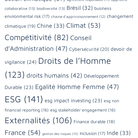
Brésil
(32)
business
collaborative
(13)
biodiversité
(13)
changement
environmental risk
(17)
chaine d'apprivoisonnement
(12)
Climat
(53)
Chine
(33)
climatique
(19)
Compétitivité
(82)
Conseil
d’Administration
(47)
devoir de
Cybersécurité
(20)
Droits de l’Homme
vigilance
(24)
(123)
droits humains
(42)
Développement
Egalité Homme Femme
(47)
Durable
(23)
ESG
(141)
esg impact investing
(23)
esg non
financial reporting
(16)
esg stakeholder engagement
(16)
Externalités
(106)
Finance durable
(18)
France
(54)
Inde
(33)
Inclusion
(17)
gestion des risques
(10)