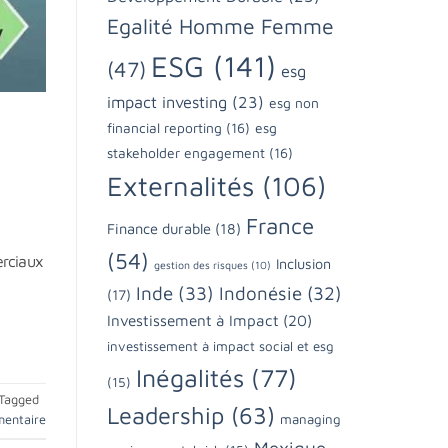
Egalité Homme Femme
ESG
(141)
(47)
esg
impact investing
(23)
esg non
financial reporting
(16)
esg
stakeholder engagement
(16)
Externalités
(106)
France
Finance durable
(18)
(54)
erciaux
Inclusion
gestion des risques
(10)
Inde
(33)
Indonésie
(32)
(17)
Investissement à Impact
(20)
investissement à impact social et esg
Inégalités
(77)
(15)
Tagged
Leadership
(63)
managing
mentaire
Mexique