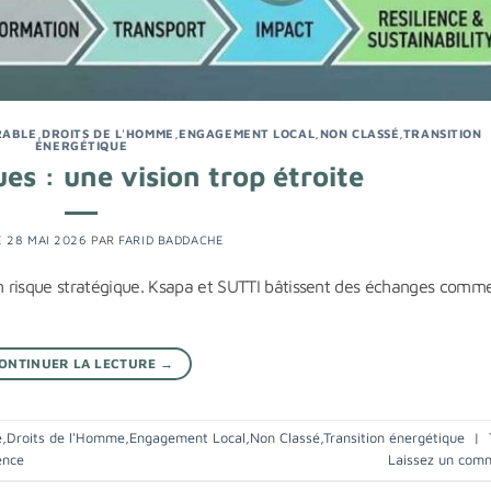
RABLE
,
DROITS DE L'HOMME
,
ENGAGEMENT LOCAL
,
NON CLASSÉ
,
TRANSITION
ÉNERGÉTIQUE
ues : une vision trop étroite
E
28 MAI 2026
PAR
FARID BADDACHE
 un risque stratégique. Ksapa et SUTTI bâtissent des échanges comm
ONTINUER LA LECTURE
→
e
,
Droits de l'Homme
,
Engagement Local
,
Non Classé
,
Transition énergétique
|
ence
Laissez un com