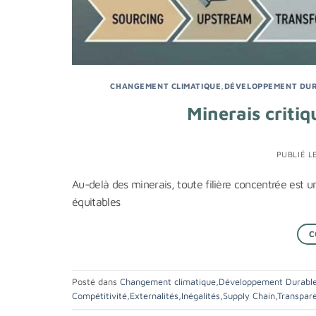
CHANGEMENT CLIMATIQUE
,
DÉVELOPPEMENT DU
Minerais critiq
PUBLIÉ L
Au-delà des minerais, toute filière concentrée est
équitables
C
Posté dans
Changement climatique
,
Développement Durabl
Compétitivité
,
Externalités
,
Inégalités
,
Supply Chain
,
Transpar