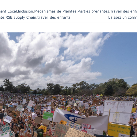
ent Local
,
Inclusion
,
Mécanismes de Plaintes
,
Parties prenantes
,
Travail des enf
nte
,
RSE
,
Supply Chain
,
travail des enfants
Laissez un com