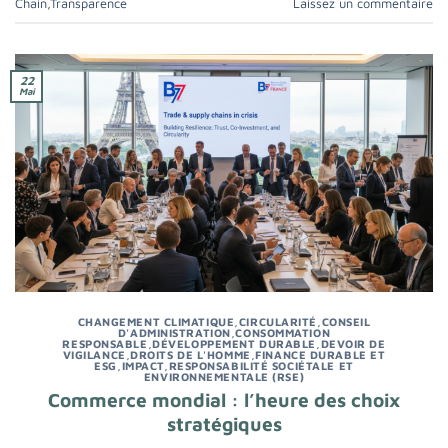
Chain
,
Transparence
Laissez un commentaire
22
Mai
CHANGEMENT CLIMATIQUE
,
CIRCULARITÉ
,
CONSEIL
D'ADMINISTRATION
,
CONSOMMATION
RESPONSABLE
,
DÉVELOPPEMENT DURABLE
,
DEVOIR DE
VIGILANCE
,
DROITS DE L'HOMME
,
FINANCE DURABLE ET
ESG
,
IMPACT
,
RESPONSABILITÉ SOCIÉTALE ET
ENVIRONNEMENTALE (RSE)
Commerce mondial : l’heure des choix
stratégiques