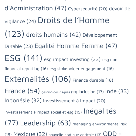
d’Administration
(47)
devoir de
Cybersécurité
(20)
Droits de l’Homme
vigilance
(24)
(123)
droits humains
(42)
Développement
Egalité Homme Femme
(47)
Durable
(23)
ESG
(141)
esg impact investing
(23)
esg non
financial reporting
(16)
esg stakeholder engagement
(16)
Externalités
(106)
Finance durable
(18)
France
(54)
Inde
(33)
Inclusion
(17)
gestion des risques
(10)
Indonésie
(32)
Investissement à Impact
(20)
Inégalités
investissement à impact social et esg
(15)
(77)
Leadership
(63)
managing environmental risk
ODD -
Mexique
(32)
(15)
nouvelle pratique agricole
(13)