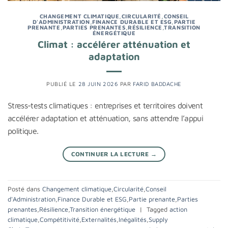
CHANGEMENT CLIMATIQUE
,
CIRCULARITÉ
,
CONSEIL
D'ADMINISTRATION
,
FINANCE DURABLE ET ESG
,
PARTIE
PRENANTE
,
PARTIES PRENANTES
,
RÉSILIENCE
,
TRANSITION
ÉNERGÉTIQUE
Climat : accélérer atténuation et
adaptation
PUBLIÉ LE
28 JUIN 2026
PAR
FARID BADDACHE
Stress-tests climatiques : entreprises et territoires doivent
accélérer adaptation et atténuation, sans attendre l’appui
politique.
CONTINUER LA LECTURE
→
Posté dans
Changement climatique
,
Circularité
,
Conseil
d'Administration
,
Finance Durable et ESG
,
Partie prenante
,
Parties
prenantes
,
Résilience
,
Transition énergétique
|
Tagged
action
climatique
,
Compétitivité
,
Externalités
,
Inégalités
,
Supply