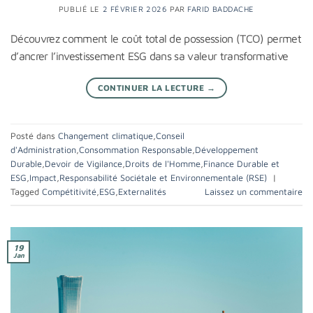
PUBLIÉ LE
2 FÉVRIER 2026
PAR
FARID BADDACHE
Découvrez comment le coût total de possession (TCO) permet
d’ancrer l’investissement ESG dans sa valeur transformative
CONTINUER LA LECTURE
→
Posté dans
Changement climatique
,
Conseil
d'Administration
,
Consommation Responsable
,
Développement
Durable
,
Devoir de Vigilance
,
Droits de l'Homme
,
Finance Durable et
ESG
,
Impact
,
Responsabilité Sociétale et Environnementale (RSE)
|
Tagged
Compétitivité
,
ESG
,
Externalités
Laissez un commentaire
19
Jan