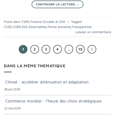
CONTINUER LA LECTURE
→
Posté dans
CSRD
,
Finance Durable et ESG
|
Tagged
CS3D
,
CSRD
,
ESG
,
Externalités
,
Partie prenante
,
Transparence
Laissez un commentaire
1
2
3
4
…
15
DANS LA MÊME THÉMATIQUE
Climat : accélérer atténuation et adaptation
28 juin 2026
Commerce mondial : l’heure des choix stratégiques
22 mai 2026