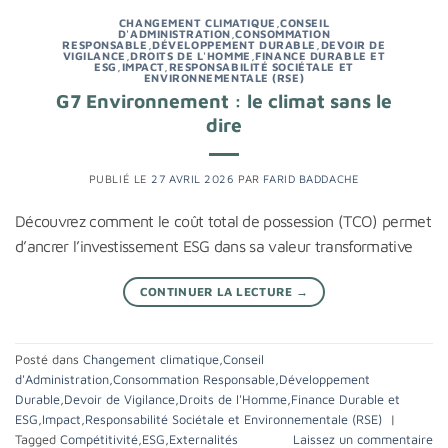
CHANGEMENT CLIMATIQUE
,
CONSEIL
D'ADMINISTRATION
,
CONSOMMATION
RESPONSABLE
,
DÉVELOPPEMENT DURABLE
,
DEVOIR DE
VIGILANCE
,
DROITS DE L'HOMME
,
FINANCE DURABLE ET
ESG
,
IMPACT
,
RESPONSABILITÉ SOCIÉTALE ET
ENVIRONNEMENTALE (RSE)
G7 Environnement : le climat sans le
dire
PUBLIÉ LE
27 AVRIL 2026
PAR
FARID BADDACHE
Découvrez comment le coût total de possession (TCO) permet
d’ancrer l’investissement ESG dans sa valeur transformative
CONTINUER LA LECTURE
→
Posté dans
Changement climatique
,
Conseil
d'Administration
,
Consommation Responsable
,
Développement
Durable
,
Devoir de Vigilance
,
Droits de l'Homme
,
Finance Durable et
ESG
,
Impact
,
Responsabilité Sociétale et Environnementale (RSE)
|
Tagged
Compétitivité
,
ESG
,
Externalités
Laissez un commentaire