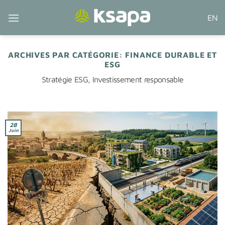
Passer
EN
au
contenu
ARCHIVES PAR CATÉGORIE:
FINANCE DURABLE ET
ESG
Stratégie ESG, Investissement responsable
28
Juin