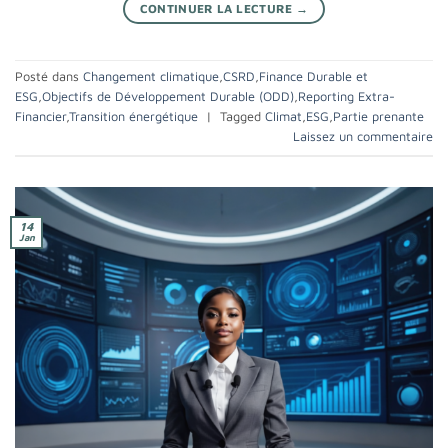
CONTINUER LA LECTURE
→
Posté dans
Changement climatique
,
CSRD
,
Finance Durable et
ESG
,
Objectifs de Développement Durable (ODD)
,
Reporting Extra-
Financier
,
Transition énergétique
|
Tagged
Climat
,
ESG
,
Partie prenante
Laissez un commentaire
14
Jan